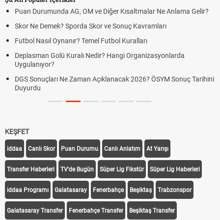
Puan Durumunda AG, OM ve Diğer Kısaltmalar Ne Anlama Gelir?
Skor Ne Demek? Sporda Skor ve Sonuç Kavramları
Futbol Nasıl Oynanır? Temel Futbol Kuralları
Deplasman Golü Kuralı Nedir? Hangi Organizasyonlarda
Uygulanıyor?
DGS Sonuçları Ne Zaman Açıklanacak 2026? ÖSYM Sonuç Tarihini
Duyurdu
KEŞFET
iddaa
Canlı Skor
Puan Durumu
Canlı Anlatım
At Yarışı
Transfer Haberleri
TV'de Bugün
Süper Lig Fikstür
Süper Lig Haberleri
iddaa Programı
Galatasaray
Fenerbahçe
Beşiktaş
Trabzonspor
Galatasaray Transfer
Fenerbahçe Transfer
Beşiktaş Transfer