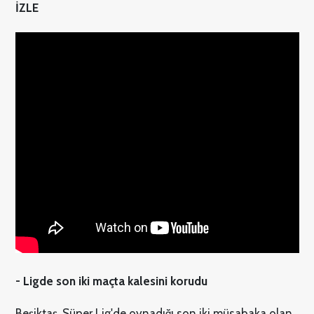
İZLE
- Ligde son iki maçta kalesini korudu
Beşiktaş, Süper Lig'de oynadığı son iki müsabaka olan