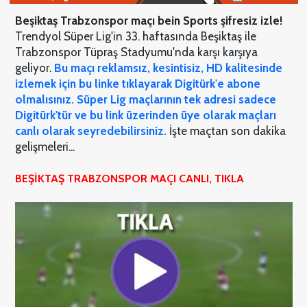
Beşiktaş Trabzonspor maçı bein Sports şifresiz izle!
Trendyol Süper Lig'in 33. haftasında Beşiktaş ile
Trabzonspor Tüpraş Stadyumu'nda karşı karşıya
geliyor.
Bu maçı reklamsız, kesintisiz, HD kalitesinde
izlemek için bu linke tıklayarak Digitürk'e abone
olmalısınız. Süper Lig maçlarının tek adresi sadece
Digitürk'tür ve bu link üzerinden üye olarak maçları
canlı olarak seyredebilirsiniz.
İşte maçtan son dakika
gelişmeleri...
BEŞİKTAŞ TRABZONSPOR MAÇI CANLI, TIKLA