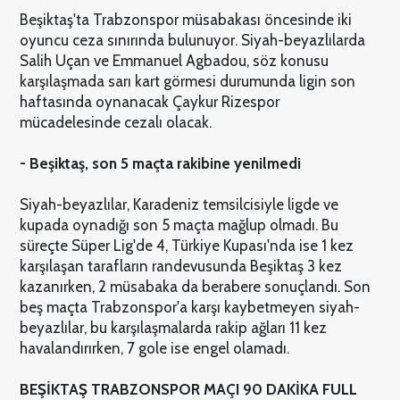
Beşiktaş'ta Trabzonspor müsabakası öncesinde iki
oyuncu ceza sınırında bulunuyor. Siyah-beyazlılarda
Salih Uçan ve Emmanuel Agbadou, söz konusu
karşılaşmada sarı kart görmesi durumunda ligin son
haftasında oynanacak Çaykur Rizespor
mücadelesinde cezalı olacak.
- Beşiktaş, son 5 maçta rakibine yenilmedi
Siyah-beyazlılar, Karadeniz temsilcisiyle ligde ve
kupada oynadığı son 5 maçta mağlup olmadı. Bu
süreçte Süper Lig'de 4, Türkiye Kupası'nda ise 1 kez
karşılaşan tarafların randevusunda Beşiktaş 3 kez
kazanırken, 2 müsabaka da berabere sonuçlandı. Son
beş maçta Trabzonspor'a karşı kaybetmeyen siyah-
beyazlılar, bu karşılaşmalarda rakip ağları 11 kez
havalandırırken, 7 gole ise engel olamadı.
BEŞİKTAŞ TRABZONSPOR MAÇI 90 DAKİKA FULL