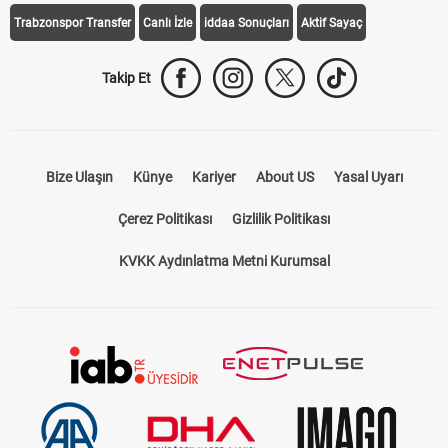
Trabzonspor Transfer
Canlı İzle
iddaa Sonuçları
Aktif Sayaç
Takip Et
Bize Ulaşın
Künye
Kariyer
About US
Yasal Uyarı
Çerez Politikası
Gizlilik Politikası
KVKK Aydınlatma Metni Kurumsal