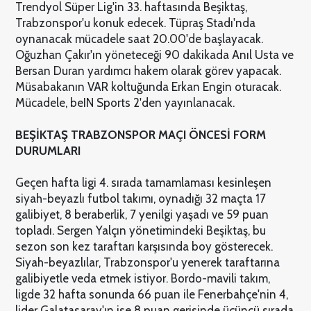
Trendyol Süper Lig'in 33. haftasında Beşiktaş,
Trabzonspor'u konuk edecek. Tüpraş Stadı'nda
oynanacak mücadele saat 20.00'de başlayacak.
Oğuzhan Çakır'ın yöneteceği 90 dakikada Anıl Usta ve
Bersan Duran yardımcı hakem olarak görev yapacak.
Müsabakanın VAR koltuğunda Erkan Engin oturacak.
Mücadele, beIN Sports 2'den yayınlanacak.
BEŞİKTAŞ TRABZONSPOR MAÇI ÖNCESİ FORM
DURUMLARI
Geçen hafta ligi 4. sırada tamamlaması kesinleşen
siyah-beyazlı futbol takımı, oynadığı 32 maçta 17
galibiyet, 8 beraberlik, 7 yenilgi yaşadı ve 59 puan
topladı. Sergen Yalçın yönetimindeki Beşiktaş, bu
sezon son kez taraftarı karşısında boy gösterecek.
Siyah-beyazlılar, Trabzonspor'u yenerek taraftarına
galibiyetle veda etmek istiyor. Bordo-mavili takım,
ligde 32 hafta sonunda 66 puan ile Fenerbahçe'nin 4,
lider Galatasaray'ın ise 8 puan gerisinde üçüncü sırada