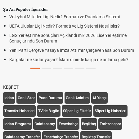
Şu An Popüler İçerikler
Voleybol Milletler Ligi Nedir? Formatı ve Puanlama Sistemi
UEFA Uluslar Ligi Nedir? Formatı ve Lig Sistemi Nasıl İşler?
LGS Yerleştirme Sonuçları Açıklandı mı? 2026 Lise Yerleştirme
Sonuçlarında Son Durum
Yeni Parti Çerçeve Yasaya İmza Attı mı? Çerçeve Yasa Son Durum
Kargalar ne kadar yaşar? İslam dininde karga ne anlama gelir?
KEŞFET
iddaa
Canlı Skor
Puan Durumu
Canlı Anlatım
At Yarışı
Transfer Haberleri
TV'de Bugün
Süper Lig Fikstür
Süper Lig Haberleri
iddaa Programı
Galatasaray
Fenerbahçe
Beşiktaş
Trabzonspor
Galatasaray Transfer
Fenerbahçe Transfer
Beşiktaş Transfer