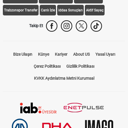
Trabzonspor Transfer
Canlı İzle
iddaa Sonuçları
Aktif Sayaç
Takip Et
Bize Ulaşın
Künye
Kariyer
About US
Yasal Uyarı
Çerez Politikası
Gizlilik Politikası
KVKK Aydınlatma Metni Kurumsal