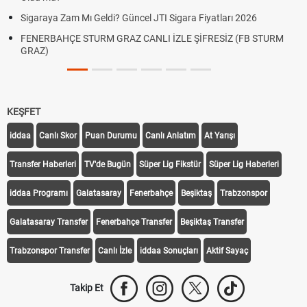
Sigaraya Zam Mı Geldi? Güncel JTI Sigara Fiyatları 2026
FENERBAHÇE STURM GRAZ CANLI İZLE ŞİFRESİZ (FB STURM
GRAZ)
KEŞFET
iddaa
Canlı Skor
Puan Durumu
Canlı Anlatım
At Yarışı
Transfer Haberleri
TV'de Bugün
Süper Lig Fikstür
Süper Lig Haberleri
iddaa Programı
Galatasaray
Fenerbahçe
Beşiktaş
Trabzonspor
Galatasaray Transfer
Fenerbahçe Transfer
Beşiktaş Transfer
Trabzonspor Transfer
Canlı İzle
iddaa Sonuçları
Aktif Sayaç
Takip Et