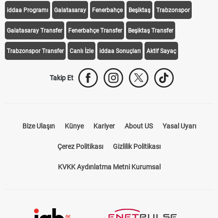
Galatasaray Transfer
Fenerbahçe Transfer
Beşiktaş Transfer
Trabzonspor Transfer
Canlı İzle
iddaa Sonuçları
Aktif Sayaç
Takip Et
Bize Ulaşın
Künye
Kariyer
About US
Yasal Uyarı
Çerez Politikası
Gizlilik Politikası
KVKK Aydınlatma Metni Kurumsal