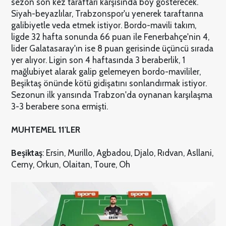
sezon son kez taraftarı karşısında boy gösterecek.
Siyah-beyazlılar, Trabzonspor'u yenerek taraftarına
galibiyetle veda etmek istiyor. Bordo-mavili takım,
ligde 32 hafta sonunda 66 puan ile Fenerbahçe'nin 4,
lider Galatasaray'ın ise 8 puan gerisinde üçüncü sırada
yer alıyor. Ligin son 4 haftasında 3 beraberlik, 1
mağlubiyet alarak galip gelemeyen bordo-mavililer,
Beşiktaş önünde kötü gidişatını sonlandırmak istiyor.
Sezonun ilk yarısında Trabzon'da oynanan karşılaşma
3-3 berabere sona ermişti.
MUHTEMEL 11'LER
Beşiktaş
: Ersin, Murillo, Agbadou, Djalo, Rıdvan, Asllani,
Cerny, Orkun, Olaitan, Toure, Oh