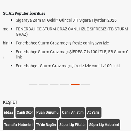
Şu An Popüler İçerikler
Sigaraya Zam Mı Geldi? Güncel JTI Sigara Fiyatları 2026
FENERBAHÇE STURM GRAZ CANLI İZLE ŞİFRESİZ (FB STURM
GRAZ)
Fenerbahçe Sturm Graz maçı şifresiz canlı yayın izle
Fenerbahçe Sturm Graz maçı ŞİFRESİZ tv100 İZLE, FB Sturm Graz
link
Fenerbahçe - Sturm Graz maçı şifresiz izle canlı tv100 linki
KEŞFET
iddaa
Canlı Skor
Puan Durumu
Canlı Anlatım
At Yarışı
Transfer Haberleri
TV'de Bugün
Süper Lig Fikstür
Süper Lig Haberleri
iddaa Programı
Galatasaray
Fenerbahçe
Beşiktaş
Trabzonspor