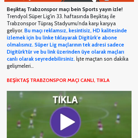
Beşiktaş Trabzonspor maçı bein Sports yayın izle!
Trendyol Süper Lig'in 33. haftasında Beşiktaş ile
Trabzonspor Tüpraş Stadyumu'nda karşı karşıya
geliyor.
Bu maçı reklamsız, kesintisiz, HD kalitesinde
izlemek için bu linke tıklayarak Digitürk'e abone
olmalısınız. Süper Lig maçlarının tek adresi sadece
Digitürk'tür ve bu link üzerinden üye olarak maçları
canlı olarak seyredebilirsiniz.
İşte maçtan son dakika
gelişmeleri...
BEŞİKTAŞ TRABZONSPOR MAÇI CANLI, TIKLA