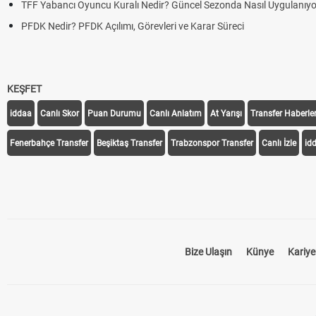
TFF Yabancı Oyuncu Kuralı Nedir? Güncel Sezonda Nasıl Uygulanıyo
PFDK Nedir? PFDK Açılımı, Görevleri ve Karar Süreci
KEŞFET
iddaa
Canlı Skor
Puan Durumu
Canlı Anlatım
At Yarışı
Transfer Haberler
Fenerbahçe Transfer
Beşiktaş Transfer
Trabzonspor Transfer
Canlı İzle
id
Bize Ulaşın
Künye
Kariye