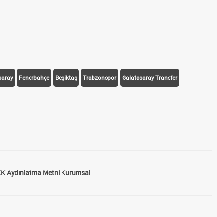
saray
Fenerbahçe
Beşiktaş
Trabzonspor
Galatasaray Transfer
K Aydınlatma Metni Kurumsal