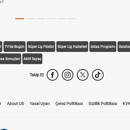
r?
i
TV'de Bugün
Süper Lig Fikstür
Süper Lig Haberleri
iddaa Programı
Galata
daa Sonuçları
Aktif Sayaç
Takip Et
r
About US
Yasal Uyarı
Çerez Politikası
Gizlilik Politikası
KVK