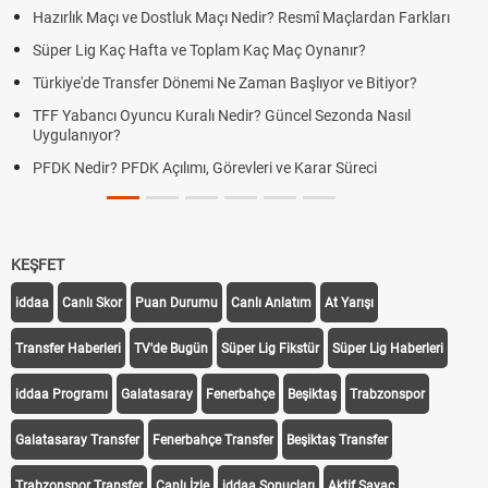
Hazırlık Maçı ve Dostluk Maçı Nedir? Resmî Maçlardan Farkları
Süper Lig Kaç Hafta ve Toplam Kaç Maç Oynanır?
Türkiye'de Transfer Dönemi Ne Zaman Başlıyor ve Bitiyor?
TFF Yabancı Oyuncu Kuralı Nedir? Güncel Sezonda Nasıl
Uygulanıyor?
PFDK Nedir? PFDK Açılımı, Görevleri ve Karar Süreci
KEŞFET
iddaa
Canlı Skor
Puan Durumu
Canlı Anlatım
At Yarışı
Transfer Haberleri
TV'de Bugün
Süper Lig Fikstür
Süper Lig Haberleri
iddaa Programı
Galatasaray
Fenerbahçe
Beşiktaş
Trabzonspor
Galatasaray Transfer
Fenerbahçe Transfer
Beşiktaş Transfer
Trabzonspor Transfer
Canlı İzle
iddaa Sonuçları
Aktif Sayaç