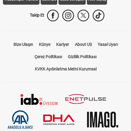
Takip Et
Bize Ulaşın
Künye
Kariyer
About US
Yasal Uyarı
Çerez Politikası
Gizlilik Politikası
KVKK Aydınlatma Metni Kurumsal