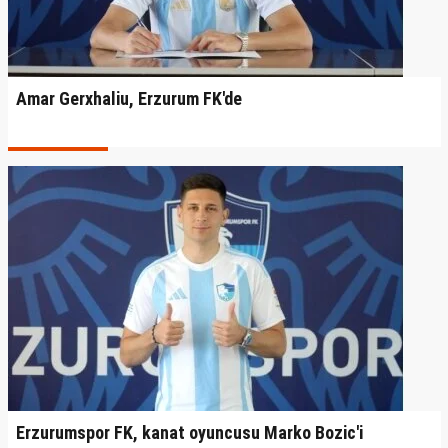
Amar Gerxhaliu, Erzurum FK'de
Erzurumspor FK, kanat oyuncusu Marko Bozic'i