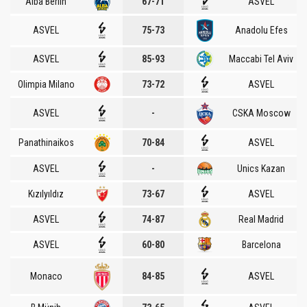
Alba Berlin
67-71
ASVEL
ASVEL
75-73
Anadolu Efes
ASVEL
85-93
Maccabi Tel Aviv
Olimpia Milano
73-72
ASVEL
ASVEL
-
CSKA Moscow
Panathinaikos
70-84
ASVEL
ASVEL
-
Unics Kazan
Kızılyıldız
73-67
ASVEL
ASVEL
74-87
Real Madrid
ASVEL
60-80
Barcelona
Monaco
84-85
ASVEL