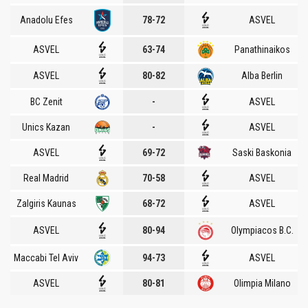
Anadolu Efes
78-72
ASVEL
ASVEL
63-74
Panathinaikos
ASVEL
80-82
Alba Berlin
BC Zenit
-
ASVEL
Unics Kazan
-
ASVEL
ASVEL
69-72
Saski Baskonia
Real Madrid
70-58
ASVEL
Zalgiris Kaunas
68-72
ASVEL
ASVEL
80-94
Olympiacos B.C.
Maccabi Tel Aviv
94-73
ASVEL
ASVEL
80-81
Olimpia Milano