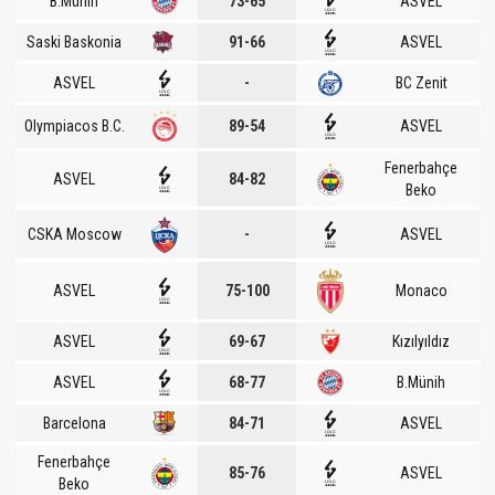
B.Münih
73-65
ASVEL
Saski Baskonia
91-66
ASVEL
ASVEL
-
BC Zenit
Olympiacos B.C.
89-54
ASVEL
Fenerbahçe
ASVEL
84-82
Beko
CSKA Moscow
-
ASVEL
ASVEL
75-100
Monaco
ASVEL
69-67
Kızılyıldız
ASVEL
68-77
B.Münih
Barcelona
84-71
ASVEL
Fenerbahçe
85-76
ASVEL
Beko