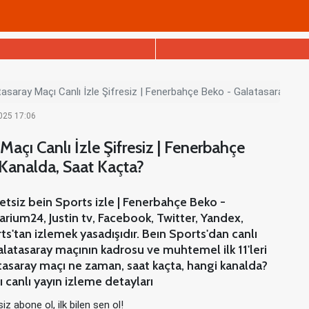
asaray Maçı Canlı İzle Şifresiz | Fenerbahçe Beko - Galatasaray Ma
2025 17:06
açı Canlı İzle Şifresiz | Fenerbahçe
Kanalda, Saat Kaçta?
tsiz bein Sports izle | Fenerbahçe Beko -
arium24, Justin tv, Facebook, Twitter, Yandex,
'tan izlemek yasadışıdır. Beın Sports'dan canlı
latasaray maçının kadrosu ve muhtemel ilk 11'leri
tasaray maçı ne zaman, saat kaçta, hangi kanalda?
 canlı yayın izleme detayları
iz abone ol, ilk bilen sen ol!