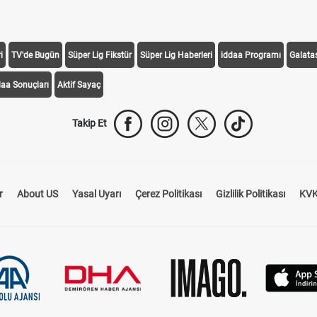
i
TV'de Bugün
Süper Lig Fikstür
Süper Lig Haberleri
iddaa Programı
Galata
daa Sonuçları
Aktif Sayaç
Takip Et
r
About US
Yasal Uyarı
Çerez Politikası
Gizlilik Politikası
KVK