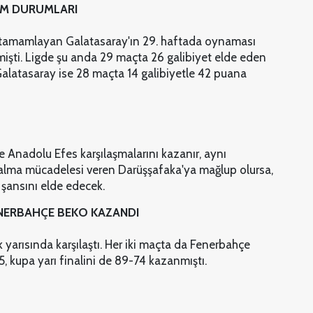
RM DURUMLARI
da tamamlayan Galatasaray'ın 29. haftada oynaması
işti. Ligde şu anda 29 maçta 26 galibiyet elde eden
Galatasaray ise 28 maçta 14 galibiyetle 42 puana
e Anadolu Efes karşılaşmalarını kazanır, aynı
alma mücadelesi veren Darüşşafaka'ya mağlup olursa,
şansını elde edecek.
ENERBAHÇE BEKO KAZANDI
k yarısında karşılaştı. Her iki maçta da Fenerbahçe
 kupa yarı finalini de 89-74 kazanmıştı.