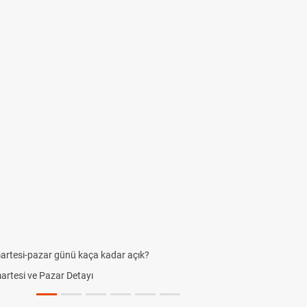
Aras Kargo Cumartesi-pazar açık mı? 2026 Aras Kargo Cumartes
Hazırlık Maçı ve Dostluk Maçı Nedir? Resmî Maçlardan Farkları
Süper Lig Kaç Hafta ve Toplam Kaç Maç Oynanır?
Türkiye'de Transfer Dönemi Ne Zaman Başlıyor ve Bitiyor?
TFF Yabancı Oyuncu Kuralı Nedir? Güncel Sezonda Nasıl Uygul