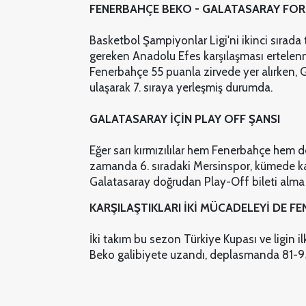
FENERBAHÇE BEKO - GALATASARAY FO
Basketbol Şampiyonlar Ligi'ni ikinci sıra
gereken Anadolu Efes karşılaşması ertelenm
Fenerbahçe 55 puanla zirvede yer alırken, 
ulaşarak 7. sıraya yerleşmiş durumda.
GALATASARAY İÇİN PLAY OFF ŞANSI
Eğer sarı kırmızılılar hem Fenerbahçe hem d
zamanda 6. sıradaki Mersinspor, kümede k
Galatasaray doğrudan Play-Off bileti alma 
KARŞILAŞTIKLARI İKİ MÜCADELEYİ DE F
İki takım bu sezon Türkiye Kupası ve ligin il
Beko galibiyete uzandı, deplasmanda 81-95,