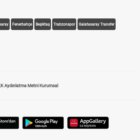
saray
Fenerbahçe
Beşiktaş
Trabzonspor
Galatasaray Transfer
K Aydınlatma Metni Kurumsal