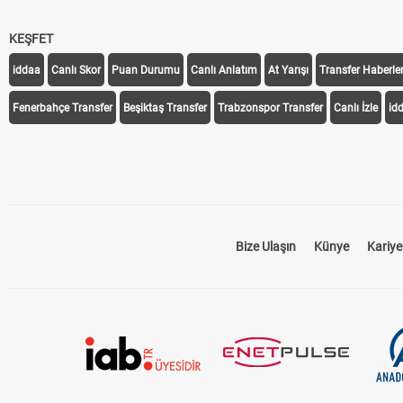
KEŞFET
iddaa
Canlı Skor
Puan Durumu
Canlı Anlatım
At Yarışı
Transfer Haberler
Fenerbahçe Transfer
Beşiktaş Transfer
Trabzonspor Transfer
Canlı İzle
id
Bize Ulaşın
Künye
Kariye