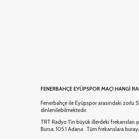
FENERBAHÇE EYÜPSPOR MAÇI HANGİ R
Fenerbahçe ile Eyüpspor arasındaki zorlu 
dinlenilebilmektedir.
TRT Radyo 1'in büyük illerdeki frekansları şu
Bursa; 105.1 Adana . Tüm frekanslara buraya 