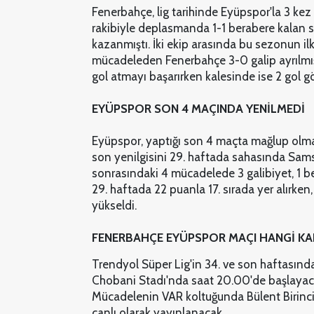
Fenerbahçe, lig tarihinde Eyüpspor'la 3 kez 
rakibiyle deplasmanda 1-1 berabere kalan sa
kazanmıştı. İki ekip arasında bu sezonun i
mücadeleden Fenerbahçe 3-0 galip ayrılmışt
gol atmayı başarırken kalesinde ise 2 gol g
EYÜPSPOR SON 4 MAÇINDA YENİLMEDİ
Eyüpspor, yaptığı son 4 maçta mağlup olma
son yenilgisini 29. haftada sahasında Sams
sonrasındaki 4 mücadelede 3 galibiyet, 1 bera
29. haftada 22 puanla 17. sırada yer alırken
yükseldi.
FENERBAHÇE EYÜPSPOR MAÇI HANGİ K
Trendyol Süper Lig'in 34. ve son haftasında
Chobani Stadı'nda saat 20.00'de başlaya
Mücadelenin VAR koltuğunda Bülent Birinci
canlı olarak yayınlanacak.