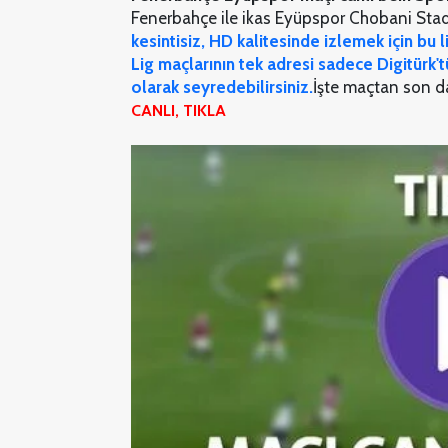
Fenerbahçe ile ikas Eyüpspor Chobani Stad
kesintisiz, HD kalitesinde izlemek için bu 
Lig maçlarının tek adresi sadece Digitürk't
olarak seyredebilirsiniz.
İşte maçtan son da
CANLI, TIKLA