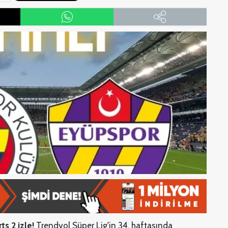
ts 2 izle!
Trendyol Süper Lig'in 34. haftasında