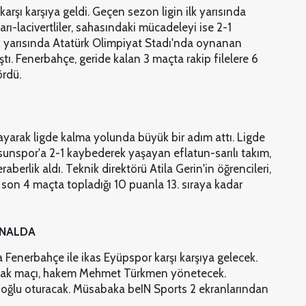
karşı karşıya geldi. Geçen sezon ligin ilk yarısında
rı-lacivertliler, sahasındaki mücadeleyi ise 2-1
lk yarısında Atatürk Olimpiyat Stadı'nda oynanan
ı. Fenerbahçe, geride kalan 3 maçta rakip filelere 6
ördü.
yarak ligde kalma yolunda büyük bir adım attı. Ligde
unspor'a 2-1 kaybederek yaşayan eflatun-sarılı takım,
berlik aldı. Teknik direktörü Atila Gerin'in öğrencileri,
, son 4 maçta topladığı 10 puanla 13. sıraya kadar
ANALDA
 Fenerbahçe ile ikas Eyüpspor karşı karşıya gelecek.
cak maçı, hakem Mehmet Türkmen yönetecek.
oğlu oturacak. Müsabaka beIN Sports 2 ekranlarından