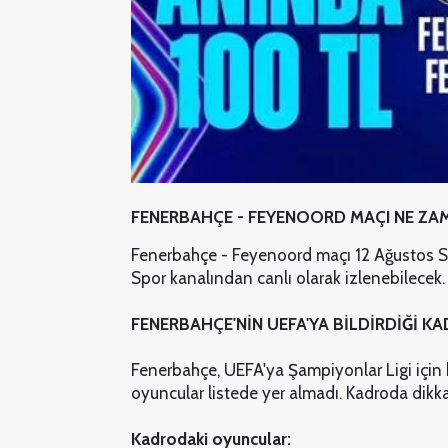
FENERBAHÇE - FEYENOORD MAÇI NE ZA
Fenerbahçe - Feyenoord maçı 12 Ağustos 
Spor kanalından canlı olarak izlenebilecek.
FENERBAHÇE'NİN UEFA'YA BİLDİRDİĞİ K
Fenerbahçe, UEFA'ya Şampiyonlar Ligi için k
oyuncular listede yer almadı. Kadroda dikka
Kadrodaki oyuncular: