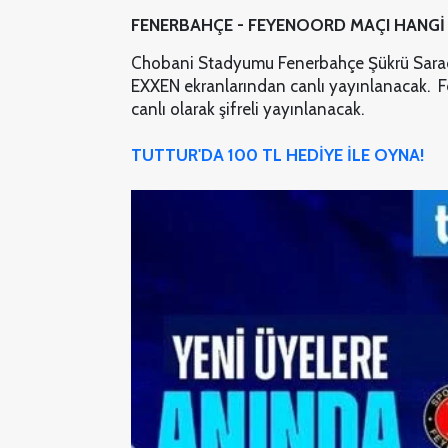
FENERBAHÇE - FEYENOORD MAÇI HANGİ 
Chobani Stadyumu Fenerbahçe Şükrü Sara
EXXEN ekranlarından canlı yayınlanacak. 
canlı olarak şifreli yayınlanacak.
TUTTUR'DA 100 TL HEDİYE İLE OYNA!