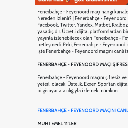
Fenerbahçe - Feyenoord maçı hangi kanalda
Nereden izlenir? | Fenerbahçe - Feyenoord 
Facebook, Twitter, Yandex, Matbet, Kralbo
yasadışıdır. Ücretli dijital platformlardan b
yayınla izlenebilecek olan Fenerbahçe - F
netleşmedi. Peki, Fenerbahçe - Feyenoord 
İşte Fenerbahçe - Feyenoord maçını canlı iz
FENERBAHÇE - FEYENOORD MAÇI ŞİFRESİ
Fenerbahçe - Feyenoord maçını şifresiz ve 
yeterli olacak. Üstelik, Exxen Spor'tan diji
bilgisayar aracılığıyla izlemek mümkün.
FENERBAHÇE - FEYENOORD MAÇINI CANLI 
MUHTEMEL 11'LER