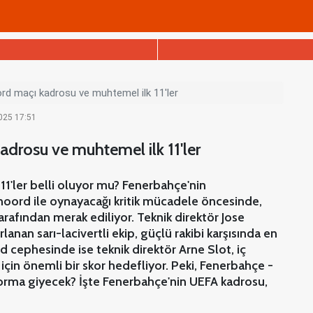
d maçı kadrosu ve muhtemel ilk 11'ler
2025 17:51
drosu ve muhtemel ilk 11'ler
11'ler belli oluyor mu? Fenerbahçe'nin
noord ile oynayacağı kritik mücadele öncesinde,
tarafından merak ediliyor. Teknik direktör Jose
nan sarı-lacivertli ekip, güçlü rakibi karşısında en
rd cephesinde ise teknik direktör Arne Slot, iç
için önemli bir skor hedefliyor. Peki, Fenerbahçe -
rma giyecek? İşte Fenerbahçe'nin UEFA kadrosu,