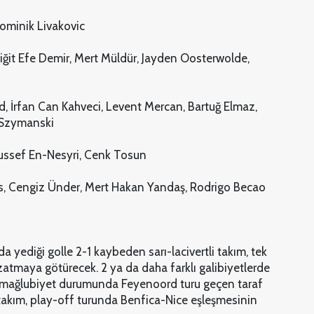
 Dominik Livakovic
iğit Efe Demir, Mert Müldür, Jayden Oosterwolde,
ed, İrfan Can Kahveci, Levent Mercan, Bartuğ Elmaz,
 Szymanski
oussef En-Nesyri, Cenk Tosun
s, Cengiz Ünder, Mert Hakan Yandaş, Rodrigo Becao
 yediği golle 2-1 kaybeden sarı-lacivertli takım, tek
tmaya götürecek. 2 ya da daha farklı galibiyetlerde
ve mağlubiyet durumunda Feyenoord turu geçen taraf
takım, play-off turunda Benfica-Nice eşleşmesinin