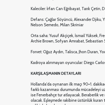
Kaleciler: İrfan Can Eğribayat, Tarık Çetin,
Defans: Çağlar Söyüncü, Alexander Djiku, Y
Nelson Semedo, Milan Skriniar
Orta saha: Yusuf Akçiçek, İsmail Yüksek, Fr
Archie Brown, Sofyan Amrabat, Sebastian
Forvet: Oğuz Aydın, Talisca, Jhon Duran, Y
Kadroya alınmayan oyuncular: Diego Carlo
KARŞILAŞMANIN DETAYLARI
Hollanda'da oynanan ilk maçı 90+1. dakikada
farklı kazanması durumunda mücadeleyi uza
ise Fenerbahçe tur atlayacak. Beraberlik 
olacak. Eşleşmede rakibine üstünlük kuran 