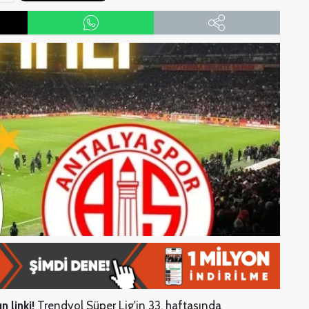
n linki!
Trendyol Süper Lig'in 33. haftasında