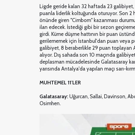
Ligde geride kalan 32 haftada 23 galibiyet, 5
puanla liderlik koltuğunda oturuyor. Son 2
önünde giren "Cimbom" kazanması durumun
ilan edecek. İstediği gibi bir sezon geçire
girdi. Küme düşme hattının bir puan üstün
gerilememek için İstanbul'dan puan veya p
galibiyet, 8 beraberlikle 29 puan toplayan A
alıyor. Dış sahada son 10 maçında galibiye
deplasman mücadelesinde Galatasaray karşıs
yarısında Antalya'da yapılan maçı sarı-kırmı
MUHTEMEL 11'LER
Galatasaray:
Uğurcan, Sallai, Davinson, Abdü
Osimhen.