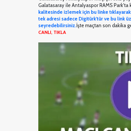
Galatasaray ile Antalyaspor RAMS Park'ta ka
kalitesinde izlemek için bu linke tıklayara
tek adresi sadece Digitürk'tür ve bu link ü
seyredebilirsiniz.
İşte maçtan son dakika gel
CANLI, TIKLA