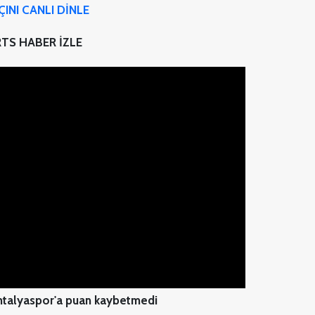
INI CANLI DİNLE
TS HABER İZLE
ntalyaspor'a puan kaybetmedi