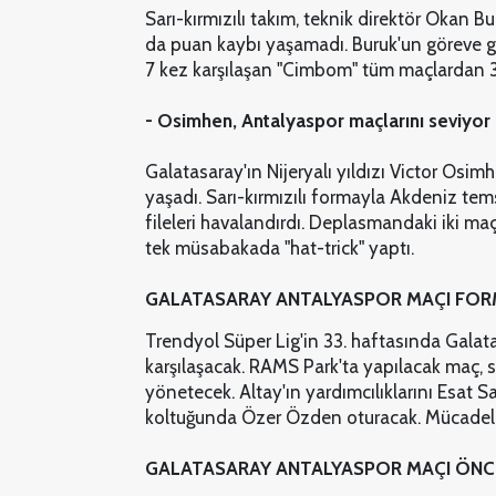
Sarı-kırmızılı takım, teknik direktör Okan 
da puan kaybı yaşamadı. Buruk'un göreve g
7 kez karşılaşan "Cimbom" tüm maçlardan 3 
- Osimhen, Antalyaspor maçlarını seviyor
Galatasaray'ın Nijeryalı yıldızı Victor Osimh
yaşadı. Sarı-kırmızılı formayla Akdeniz tem
fileleri havalandırdı. Deplasmandaki iki ma
tek müsabakada "hat-trick" yaptı.
GALATASARAY ANTALYASPOR MAÇI FOR
Trendyol Süper Lig'in 33. haftasında Gala
karşılaşacak. RAMS Park'ta yapılacak maç, 
yönetecek. Altay'ın yardımcılıklarını Esat
koltuğunda Özer Özden oturacak. Mücadele,
GALATASARAY ANTALYASPOR MAÇI ÖNC