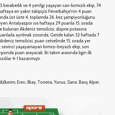
 beraberlik ve 4 yenilgi yaşayan sarı-kırmızılı ekip, 74
 haftaya en yakın takipçisi Fenerbahçe'nin 4 puan
da üst üste 4, toplamda 26. kez şampiyonluğunu
meyen Antalyaspor ise haftaya 29 puanla 15. sırada
de bulunan Akdeniz temsilcisi, düşme potasına
uanlarla ayrılmak zorunda. Geride kalan 32 haftada 7
kdeniz temsilcisi, puan cetvelinde 15. sırada yer
t sevinci yaşayamayan kırmızı-beyazlı ekip, son
ında puan arayacak. İki takım arasında ligin ilk
zılılar 4-1 kazanmıştı.
lkerim, Eren, İlkay, Torreira, Yunus, Sane, Barış Alper,