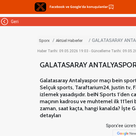
Geri
GALATASARAY ANTALY
Sporx
Aktüel Haberler
Haber Tarihi: 09.05.2026 19:03 - Güncelleme Tarihi: 09.05.
GALATASARAY ANTALYASPOR C
Galatasaray Antalyaspor maçı bein sports
Selçuk sports, Taraftarium24, Justin tv
izlemek yasadışıdır. beIN Sports 1'den c
maçının kadrosu ve muhtemel ilk 11'leri 
zaman, saat kaçta, hangi kanalda? İşte G
detayları
Sporx'ee ücrets