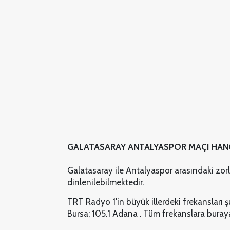
GALATASARAY ANTALYASPOR MAÇI HAN
Galatasaray ile Antalyaspor arasındaki zor
dinlenilebilmektedir.
TRT Radyo 1'in büyük illerdeki frekansları şu
Bursa; 105.1 Adana . Tüm frekanslara buraya 