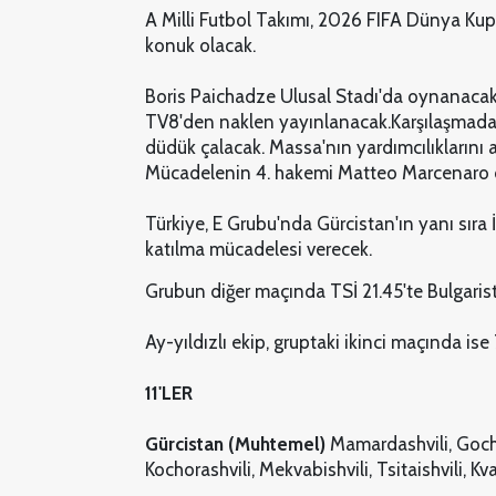
A Milli Futbol Takımı, 2026 FIFA Dünya Kup
konuk olacak.
Boris Paichadze Ulusal Stadı'da oynanacak
TV8'den naklen yayınlanacak.Karşılaşmad
düdük çalacak. Massa'nın yardımcılıklarını
Mücadelenin 4. hakemi Matteo Marcenaro 
Türkiye, E Grubu'nda Gürcistan'ın yanı sıra
katılma mücadelesi verecek.
Grubun diğer maçında TSİ 21.45'te Bulgarist
Ay-yıldızlı ekip, gruptaki ikinci maçında i
11'LER
Gürcistan (Muhtemel)
Mamardashvili, Gocho
Kochorashvili, Mekvabishvili, Tsitaishvili, K