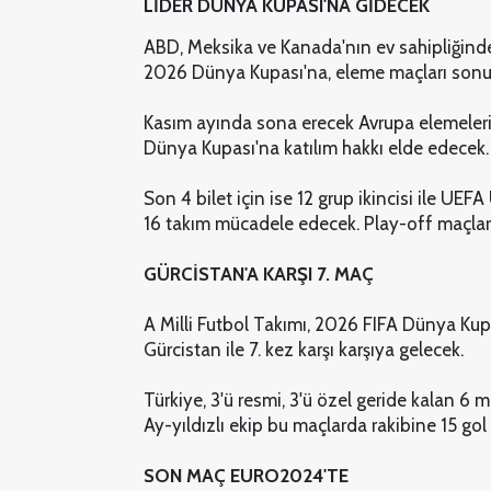
LİDER DÜNYA KUPASI'NA GİDECEK
ABD, Meksika ve Kanada'nın ev sahipliğin
2026 Dünya Kupası'na, eleme maçları sonu
Kasım ayında sona erecek Avrupa elemeleri
Dünya Kupası'na katılım hakkı elde edecek.
Son 4 bilet için ise 12 grup ikincisi ile UEF
16 takım mücadele edecek. Play-off maçla
GÜRCİSTAN'A KARŞI 7. MAÇ
A Milli Futbol Takımı, 2026 FIFA Dünya Kupa
Gürcistan ile 7. kez karşı karşıya gelecek.
Türkiye, 3'ü resmi, 3'ü özel geride kalan 6 ma
Ay-yıldızlı ekip bu maçlarda rakibine 15 gol 
SON MAÇ EURO2024'TE