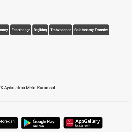
saray
Fenerbahçe
Beşiktaş
Trabzonspor
Galatasaray Transfer
K Aydınlatma Metni Kurumsal