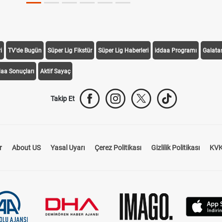
i
TV'de Bugün
Süper Lig Fikstür
Süper Lig Haberleri
iddaa Programı
Galata
daa Sonuçları
Aktif Sayaç
Takip Et
r
About US
Yasal Uyarı
Çerez Politikası
Gizlilik Politikası
KVK