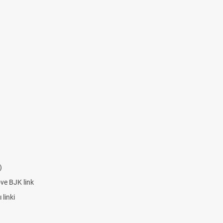
)
ove BJK link
linki