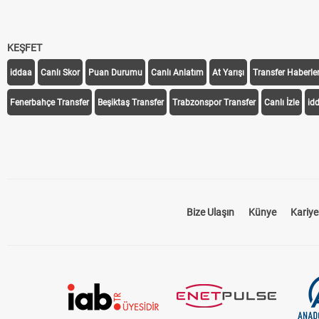
KEŞFET
iddaa
Canlı Skor
Puan Durumu
Canlı Anlatım
At Yarışı
Transfer Haberler
Fenerbahçe Transfer
Beşiktaş Transfer
Trabzonspor Transfer
Canlı İzle
id
Bize Ulaşın
Künye
Kariye