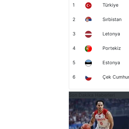
1
Türkiye
2
Sırbistan
3
Letonya
4
Portekiz
5
Estonya
6
Çek Cumhur
Son Dakika Haberleri