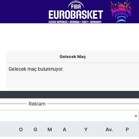
Gelecek Maç
Gelecek maç bulunmuyor.
Reklam
O
G
M
A
Y
Av.
P