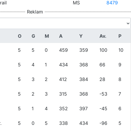
rail
MS
84
79
Reklam
O
G
M
A
Y
Av.
P
5
5
0
459
359
100
10
5
4
1
434
368
66
9
5
3
2
412
384
28
8
5
2
3
315
368
-53
7
5
1
4
352
397
-45
6
.
5
0
5
338
434
-96
5