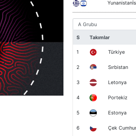
Yunanistan
İs
S
Takımlar
1
Türkiye
2
Sırbistan
3
Letonya
4
Portekiz
5
Estonya
6
Çek Cumhur