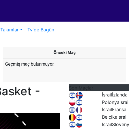
Takımlar
Tv'de Bugün
Önceki Maç
Geçmiş maç bulunmuyor.
Basket -
Son Maçlar
İsrail
İzlanda
Polonya
İsrai
İsrail
Fransa
Belçika
İsrail
İsrail
Sloven