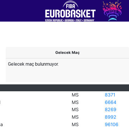
Gelecek Maç
Gelecek maç bulunmuyor.
MS
83
71
l
MS
66
64
MS
82
69
MS
89
92
ya
MS
96
106