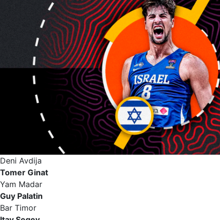
Deni Avdija
Tomer Ginat
Yam Madar
Guy Palatin
Bar Timor
Itay Segev