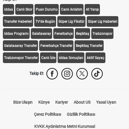
iddaa
Canlı Skor
Puan Durumu
Canlı Anlatım
At Yarışı
Transfer Haberleri
TV'de Bugün
Süper Lig Fikstür
Süper Lig Haberleri
iddaa Programı
Galatasaray
Fenerbahçe
Beşiktaş
Trabzonspor
Galatasaray Transfer
Fenerbahçe Transfer
Beşiktaş Transfer
Trabzonspor Transfer
Canlı İzle
iddaa Sonuçları
Aktif Sayaç
Takip Et
Bize Ulaşın
Künye
Kariyer
About US
Yasal Uyarı
Çerez Politikası
Gizlilik Politikası
KVKK Aydınlatma Metni Kurumsal