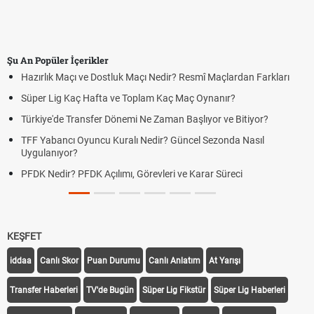
Şu An Popüler İçerikler
stluk Maçı Nedir? Resmî Maçlardan Farkları
Puan Durumunda AG, OM
a ve Toplam Kaç Maç Oynanır?
Skor Ne Demek? Sporda
 Dönemi Ne Zaman Başlıyor ve Bitiyor?
Futbol Nasıl Oynanır? T
 Kuralı Nedir? Güncel Sezonda Nasıl
Deplasman Golü Kuralı
Uygulanıyor?
ılımı, Görevleri ve Karar Süreci
DGS Sonuçları Ne Zama
Duyurdu
KEŞFET
iddaa
Canlı Skor
Puan Durumu
Canlı Anlatım
At Yarışı
Transfer Haberleri
TV'de Bugün
Süper Lig Fikstür
Süper Lig Haberleri