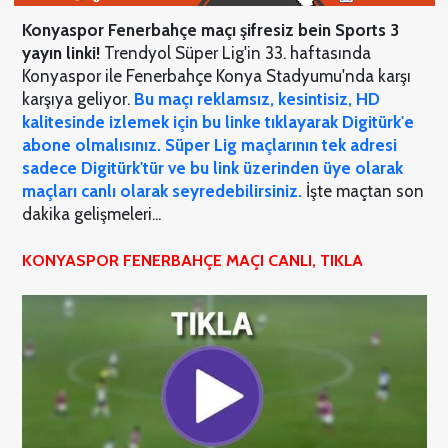
Konyaspor Fenerbahçe maçı şifresiz bein Sports 3
yayın linki!
Trendyol Süper Lig'in 33. haftasında
Konyaspor ile Fenerbahçe Konya Stadyumu'nda karşı
karşıya geliyor.
Bu maçı reklamsız, kesintisiz, HD
kalitesinde izlemek için bu linke tıklayarak Digitürk'e
abone olmalısınız. Süper Lig maçlarının tek adresi
sadece Digitürk'tür ve bu link üzerinden üye olarak
maçları canlı olarak seyredebilirsiniz.
İşte maçtan son
dakika gelişmeleri...
KONYASPOR FENERBAHÇE MAÇI CANLI, TIKLA