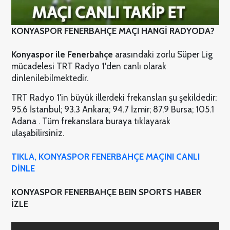
KONYASPOR FENERBAHÇE MAÇI HANGİ RADYODA?
Konyaspor ile Fenerbahçe
arasındaki zorlu Süper Lig
mücadelesi TRT Radyo 1'den canlı olarak
dinlenilebilmektedir.
TRT Radyo 1'in büyük illerdeki frekansları şu şekildedir:
95.6 İstanbul; 93.3 Ankara; 94.7 İzmir; 87.9 Bursa; 105.1
Adana . Tüm frekanslara buraya tıklayarak
ulaşabilirsiniz.
TIKLA, KONYASPOR FENERBAHÇE MAÇINI CANLI
DİNLE
KONYASPOR FENERBAHÇE BEIN SPORTS HABER
İZLE