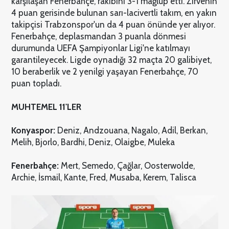
karşılaşan Fenerbahçe, rakibini 3-1 mağlup etti. Zirvenin
4 puan gerisinde bulunan sarı-lacivertli takım, en yakın
takipçisi Trabzonspor'un da 4 puan önünde yer alıyor.
Fenerbahçe, deplasmandan 3 puanla dönmesi
durumunda UEFA Şampiyonlar Ligi'ne katılmayı
garantileyecek. Ligde oynadığı 32 maçta 20 galibiyet,
10 beraberlik ve 2 yenilgi yaşayan Fenerbahçe, 70
puan topladı.
MUHTEMEL 11'LER
Konyaspor:
Deniz, Andzouana, Nagalo, Adil, Berkan,
Melih, Bjorlo, Bardhi, Deniz, Olaigbe, Muleka
Fenerbahçe:
Mert, Semedo, Çağlar, Oosterwolde,
Archie, İsmail, Kante, Fred, Musaba, Kerem, Talisca