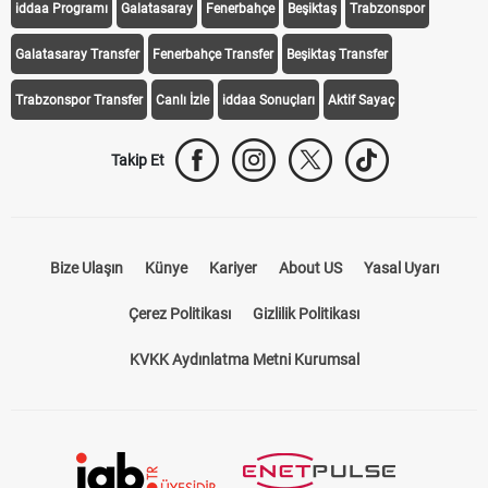
iddaa Programı
Galatasaray
Fenerbahçe
Beşiktaş
Trabzonspor
Galatasaray Transfer
Fenerbahçe Transfer
Beşiktaş Transfer
Trabzonspor Transfer
Canlı İzle
iddaa Sonuçları
Aktif Sayaç
Takip Et
Bize Ulaşın
Künye
Kariyer
About US
Yasal Uyarı
Çerez Politikası
Gizlilik Politikası
KVKK Aydınlatma Metni Kurumsal