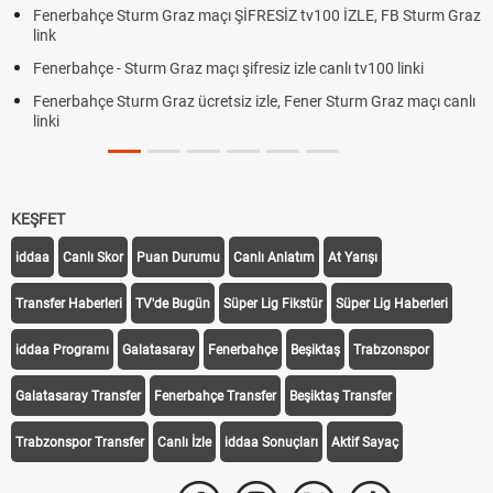
Fenerbahçe Sturm Graz maçı ŞİFRESİZ tv100 İZLE, FB Sturm Graz
link
Fenerbahçe - Sturm Graz maçı şifresiz izle canlı tv100 linki
Fenerbahçe Sturm Graz ücretsiz izle, Fener Sturm Graz maçı canlı
linki
KEŞFET
iddaa
Canlı Skor
Puan Durumu
Canlı Anlatım
At Yarışı
Transfer Haberleri
TV'de Bugün
Süper Lig Fikstür
Süper Lig Haberleri
iddaa Programı
Galatasaray
Fenerbahçe
Beşiktaş
Trabzonspor
Galatasaray Transfer
Fenerbahçe Transfer
Beşiktaş Transfer
Trabzonspor Transfer
Canlı İzle
iddaa Sonuçları
Aktif Sayaç