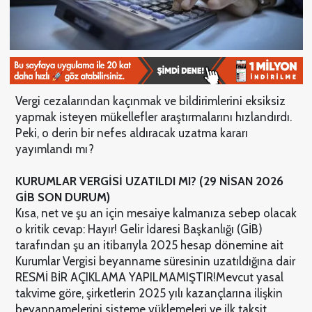
Vergi cezalarından kaçınmak ve bildirimlerini eksiksiz
yapmak isteyen mükellefler araştırmalarını hızlandırdı.
Peki, o derin bir nefes aldıracak uzatma kararı
yayımlandı mı?
KURUMLAR VERGİSİ UZATILDI MI? (29 NİSAN 2026
GİB SON DURUM)
Kısa, net ve şu an için mesaiye kalmanıza sebep olacak
o kritik cevap: Hayır! Gelir İdaresi Başkanlığı (GİB)
tarafından şu an itibarıyla 2025 hesap dönemine ait
Kurumlar Vergisi beyanname süresinin uzatıldığına dair
RESMİ BİR AÇIKLAMA YAPILMAMIŞTIR!
Mevcut yasal
takvime göre, şirketlerin 2025 yılı kazançlarına ilişkin
beyannamelerini sisteme yüklemeleri ve ilk taksit