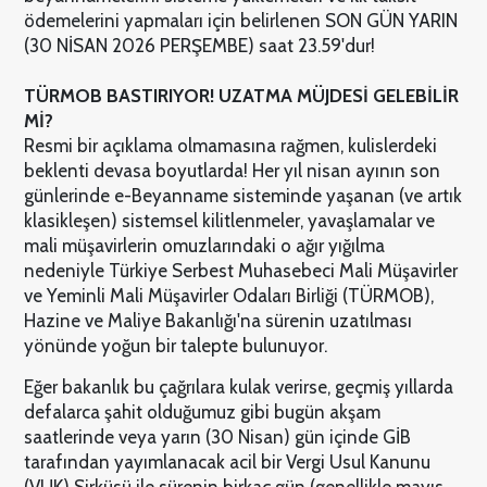
ödemelerini yapmaları için belirlenen SON GÜN YARIN
(30 NİSAN 2026 PERŞEMBE) saat 23.59'dur!
TÜRMOB BASTIRIYOR! UZATMA MÜJDESİ GELEBİLİR
Mİ?
Resmi bir açıklama olmamasına rağmen, kulislerdeki
beklenti devasa boyutlarda! Her yıl nisan ayının son
günlerinde e-Beyanname sisteminde yaşanan (ve artık
klasikleşen) sistemsel kilitlenmeler, yavaşlamalar ve
mali müşavirlerin omuzlarındaki o ağır yığılma
nedeniyle Türkiye Serbest Muhasebeci Mali Müşavirler
ve Yeminli Mali Müşavirler Odaları Birliği (TÜRMOB),
Hazine ve Maliye Bakanlığı'na sürenin uzatılması
yönünde yoğun bir talepte bulunuyor.
Eğer bakanlık bu çağrılara kulak verirse, geçmiş yıllarda
defalarca şahit olduğumuz gibi bugün akşam
saatlerinde veya yarın (30 Nisan) gün içinde GİB
tarafından yayımlanacak acil bir Vergi Usul Kanunu
(VUK) Sirküsü ile sürenin birkaç gün (genellikle mayıs