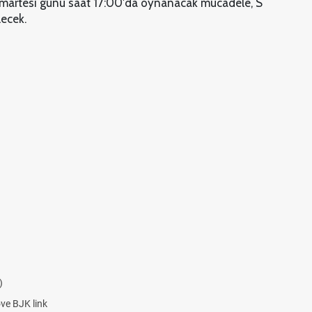
umartesi günü saat 17:00'da oynanacak mücadele, S
lecek.
)
ove BJK link