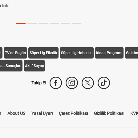
linki
i
TV'de Bugün
Süper Lig Fikstür
Süper Lig Haberleri
iddaa Programı
Galata
daa Sonuçları
Aktif Sayaç
Takip Et
r
About US
Yasal Uyarı
Çerez Politikası
Gizlilik Politikası
KVK