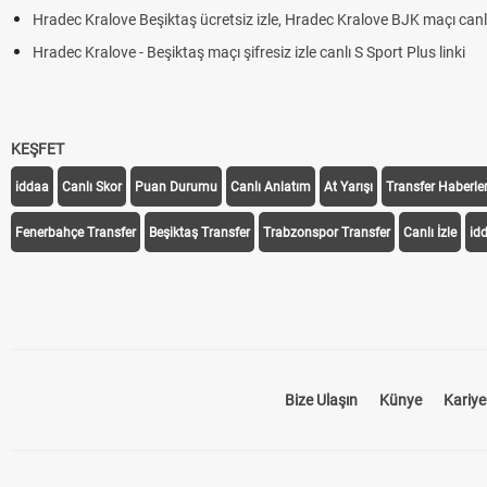
Hradec Kralove Beşiktaş ücretsiz izle, Hradec Kralove BJK maçı canlı 
Hradec Kralove - Beşiktaş maçı şifresiz izle canlı S Sport Plus linki
KEŞFET
iddaa
Canlı Skor
Puan Durumu
Canlı Anlatım
At Yarışı
Transfer Haberler
Fenerbahçe Transfer
Beşiktaş Transfer
Trabzonspor Transfer
Canlı İzle
id
Bize Ulaşın
Künye
Kariye