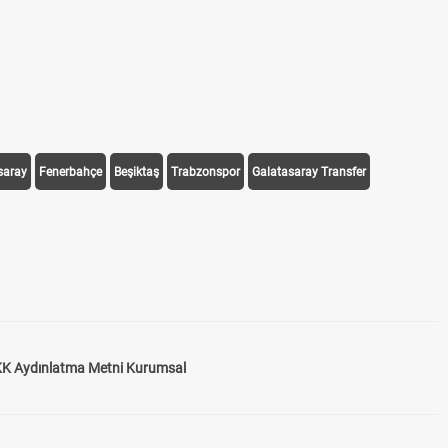
saray
Fenerbahçe
Beşiktaş
Trabzonspor
Galatasaray Transfer
K Aydınlatma Metni Kurumsal