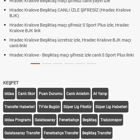
Hradec Kralove Beşiktaş maçı şifresiz canlı yayın izle
Hradec Kralove Beşiktaş CANLI İZLE ŞİFRESİZ (Hradec Kralove
BJK)
Hradec Kralove Beşiktaş maçı şifresiz S Sport Plus izle, Hradec
Kralove BJK link
Hradec Kralove Beşiktaş ücretsiz izle, Hradec Kralove BJK maçı
canlı linki
Hradec Kralove - Beşiktaş maçı şifresiz izle canlı S Sport Plus linki
KEŞFET
iddaa
Canlı Skor
Puan Durumu
Canlı Anlatım
At Yarışı
Transfer Haberleri
TV'de Bugün
Süper Lig Fikstür
Süper Lig Haberleri
iddaa Programı
Galatasaray
Fenerbahçe
Beşiktaş
Trabzonspor
Galatasaray Transfer
Fenerbahçe Transfer
Beşiktaş Transfer