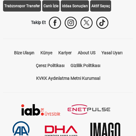
Trabzonspor Transfer
Canlı İzle
iddaa Sonuçları
Aktif Sayaç
Takip Et
Bize Ulaşın
Künye
Kariyer
About US
Yasal Uyarı
Çerez Politikası
Gizlilik Politikası
KVKK Aydınlatma Metni Kurumsal