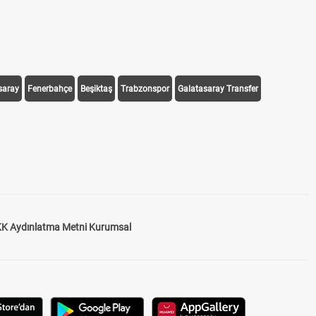
saray
Fenerbahçe
Beşiktaş
Trabzonspor
Galatasaray Transfer
K Aydınlatma Metni Kurumsal