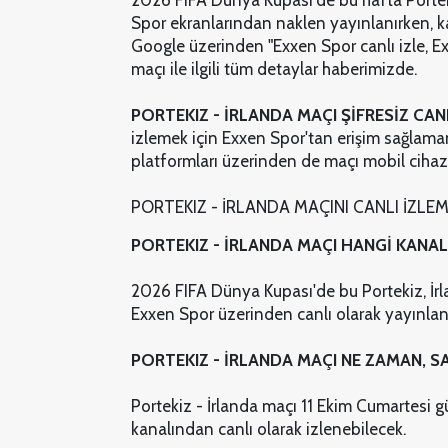
2026 FIFA Dünya Kupası'de bu hafta Porteki
Spor ekranlarından naklen yayınlanırken, ka
Google üzerinden "Exxen Spor canlı izle, Ex
maçı ile ilgili tüm detaylar haberimizde.
PORTEKIZ - İRLANDA MAÇI ŞİFRESİZ CANL
izlemek için Exxen Spor'tan erişim sağlamanı
platformları üzerinden de maçı mobil cihazl
PORTEKIZ - İRLANDA MAÇINI CANLI İZLEME
PORTEKIZ - İRLANDA MAÇI HANGİ KANALD
2026 FIFA Dünya Kupası'de bu Portekiz, İrlan
Exxen Spor üzerinden canlı olarak yayınla
PORTEKIZ - İRLANDA MAÇI NE ZAMAN, S
Portekiz - İrlanda maçı 11 Ekim Cumartesi
kanalından canlı olarak izlenebilecek.