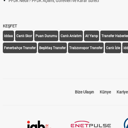
PFDK Nedir? PFDK Açılımı, Görevleri ve Karar Süreci
KEŞFET
iddaa
Canlı Skor
Puan Durumu
Canlı Anlatım
At Yarışı
Transfer Haberler
Fenerbahçe Transfer
Beşiktaş Transfer
Trabzonspor Transfer
Canlı İzle
id
Bize Ulaşın
Künye
Kariye