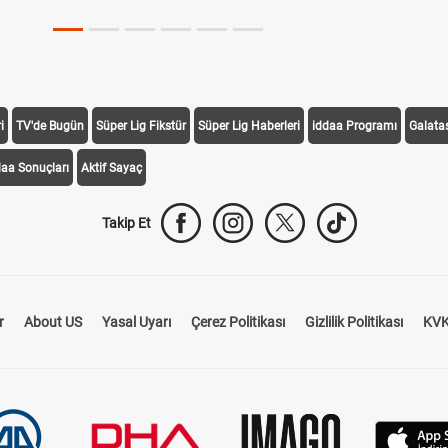
i
TV'de Bugün
Süper Lig Fikstür
Süper Lig Haberleri
iddaa Programı
Galata
daa Sonuçları
Aktif Sayaç
Takip Et
r
About US
Yasal Uyarı
Çerez Politikası
Gizlilik Politikası
KVK