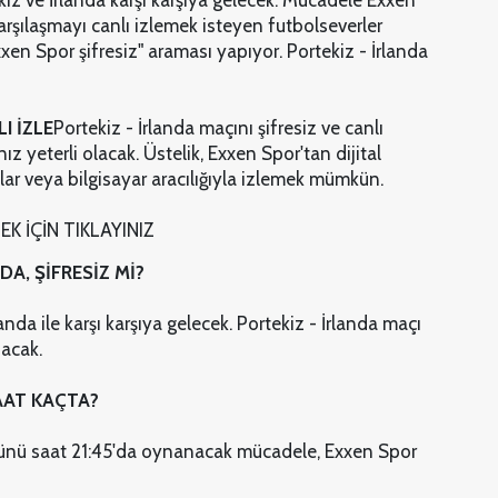
z ve İrlanda karşı karşıya gelecek. Mücadele Exxen
rşılaşmayı canlı izlemek isteyen futbolseverler
xen Spor şifresiz" araması yapıyor. Portekiz - İrlanda
I İZLE
Portekiz - İrlanda maçını şifresiz ve canlı
z yeterli olacak. Üstelik, Exxen Spor'tan dijital
ar veya bilgisayar aracılığıyla izlemek mümkün.
K İÇİN TIKLAYINIZ
A, ŞİFRESİZ Mİ?
da ile karşı karşıya gelecek. Portekiz - İrlanda maçı
nacak.
AAT KAÇTA?
 günü saat 21:45'da oynanacak mücadele, Exxen Spor