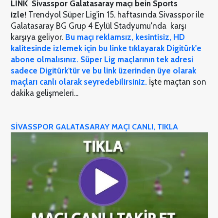
LİNK Sivasspor Galatasaray
maçı bein Sports
izle!
Trendyol Süper Lig'in 15. haftasında Sivasspor ile
Galatasaray BG Grup 4 Eylül Stadyumu'nda karşı
karşıya geliyor.
Bu maçı reklamsız, kesintisiz, HD
kalitesinde izlemek için bu linke tıklayarak Digitürk'e
abone olmalısınız. Süper Lig maçlarının tek adresi
sadece Digitürk'tür ve bu link üzerinden üye olarak
maçları canlı olarak seyredebilirsiniz.
İşte maçtan son
dakika gelişmeleri...
SİVASSPOR GALATASARAY MAÇI CANLI, TIKLA