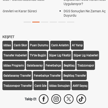
Uygulanıyor?
DGS Sonuçları Ne Zaman Açıklanacak 2026? ÖSYM Sonuç Tarihini
Duyurdu
KEŞFET
iddaa
Canlı Skor
Puan Durumu
Canlı Anlatım
At Yarışı
Transfer Haberleri
TV'de Bugün
Süper Lig Fikstür
Süper Lig Haberleri
iddaa Programı
Galatasaray
Fenerbahçe
Beşiktaş
Trabzonspor
Galatasaray Transfer
Fenerbahçe Transfer
Beşiktaş Transfer
Trabzonspor Transfer
Canlı İzle
iddaa Sonuçları
Aktif Sayaç
Takip Et