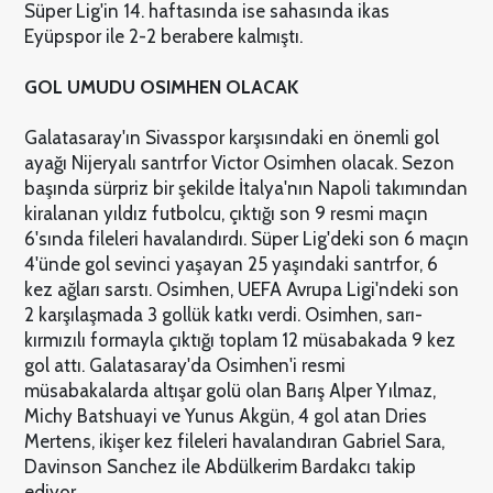
Süper Lig'in 14. haftasında ise sahasında ikas
Eyüpspor ile 2-2 berabere kalmıştı.
GOL UMUDU OSIMHEN OLACAK
Galatasaray'ın Sivasspor karşısındaki en önemli gol
ayağı Nijeryalı santrfor Victor Osimhen olacak. Sezon
başında sürpriz bir şekilde İtalya'nın Napoli takımından
kiralanan yıldız futbolcu, çıktığı son 9 resmi maçın
6'sında fileleri havalandırdı. Süper Lig'deki son 6 maçın
4'ünde gol sevinci yaşayan 25 yaşındaki santrfor, 6
kez ağları sarstı. Osimhen, UEFA Avrupa Ligi'ndeki son
2 karşılaşmada 3 gollük katkı verdi. Osimhen, sarı-
kırmızılı formayla çıktığı toplam 12 müsabakada 9 kez
gol attı. Galatasaray'da Osimhen'i resmi
müsabakalarda altışar golü olan Barış Alper Yılmaz,
Michy Batshuayi ve Yunus Akgün, 4 gol atan Dries
Mertens, ikişer kez fileleri havalandıran Gabriel Sara,
Davinson Sanchez ile Abdülkerim Bardakcı takip
ediyor.