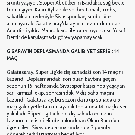
sıkıntı yaşıyor. Stoper Abdülkerim Bardakcı, sağ bekte
forma giyen Kaan Ayhan ile sol bek Ismail Jakobs,
sakatlıkları nedeniyle Sivasspor karşısında süre
alamayacak. Galatasaray'da ayrıca sezonu kapatan
Arjantinli yıldız Mauro Icardi ile kanat oyuncusu Yusuf
Demir de karşılaşmada görev yapamayacak.
G.SARAY'IN DEPLASMANDA GALİBİYET SERİSİ: 14
MAÇ
Galatasaray, Süper Lig'de dış sahadaki son 14 maçını
kazandı. Deplasmandaki son puan kaybını geçen
sezonun 16. haftasında Sivasspor karşısında yaşayan
sarı-kırmızılı ekip, sonrasındaki 9 dış saha maçını
kazandı. Galatasaray, bu sezon da rakip sahadaki 5
maçı galibiyetle tamamlayarak toplamda 14 maçlık seri
yakaladı. Süper Lig tarihinin dış sahada en uzun
kazanma serisini elinde bulunduran Okan Buruk'un
öğrencileri, Sivas deplasmanından da 3 puanla
dönerek seriyi uzatmayı hedefliyor.