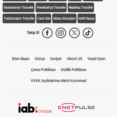
Galatasaray Transfer
Fenerbahçe Transfer
Beşiktaş Transfer
Trabzonspor Transfer
Canlı İzle
iddaa Sonuçları
Aktif Sayaç
Takip Et
Bize Ulaşın
Künye
Kariyer
About US
Yasal Uyarı
Çerez Politikası
Gizlilik Politikası
KVKK Aydınlatma Metni Kurumsal