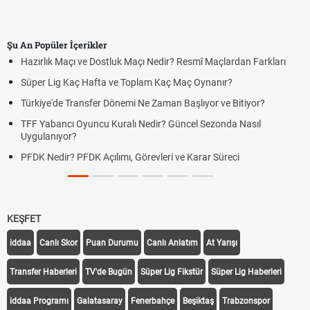
Şu An Popüler İçerikler
Hazırlık Maçı ve Dostluk Maçı Nedir? Resmî Maçlardan Farkları
Süper Lig Kaç Hafta ve Toplam Kaç Maç Oynanır?
Türkiye'de Transfer Dönemi Ne Zaman Başlıyor ve Bitiyor?
TFF Yabancı Oyuncu Kuralı Nedir? Güncel Sezonda Nasıl
Uygulanıyor?
PFDK Nedir? PFDK Açılımı, Görevleri ve Karar Süreci
KEŞFET
iddaa
Canlı Skor
Puan Durumu
Canlı Anlatım
At Yarışı
Transfer Haberleri
TV'de Bugün
Süper Lig Fikstür
Süper Lig Haberleri
iddaa Programı
Galatasaray
Fenerbahçe
Beşiktaş
Trabzonspor