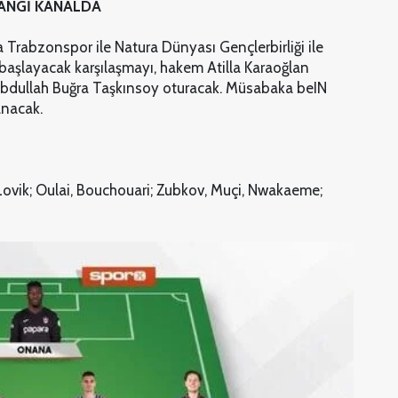
ANGİ KANALDA
 Trabzonspor ile Natura Dünyası Gençlerbirliği ile
 başlayacak karşılaşmayı, hakem Atilla Karaoğlan
bdullah Buğra Taşkınsoy oturacak. Müsabaka beIN
anacak.
 Lovik; Oulai, Bouchouari; Zubkov, Muçi, Nwakaeme;