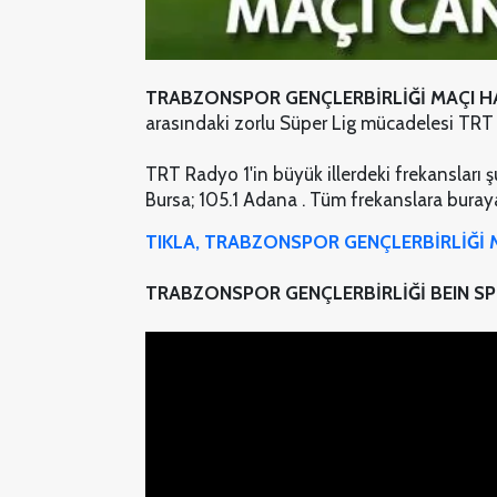
TRABZONSPOR GENÇLERBİRLİĞİ MAÇI 
arasındaki zorlu Süper Lig mücadelesi TRT 
TRT Radyo 1'in büyük illerdeki frekansları şu
Bursa; 105.1 Adana . Tüm frekanslara buraya 
TIKLA, TRABZONSPOR GENÇLERBİRLİĞİ M
TRABZONSPOR GENÇLERBİRLİĞİ BEIN SP