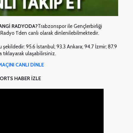
HANGİ RADYODA?
Trabzonspor ile Gençlerbirliği
Radyo 1'den canlı olarak dinlenilebilmektedir.
 şekildedir: 95.6 İstanbul; 93.3 Ankara; 94.7 İzmir; 87.9
tıklayarak ulaşabilirsiniz.
AÇINI CANLI DİNLE
ORTS HABER İZLE