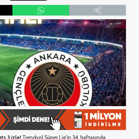
ts 3 izle!
Trendyol Süper Lig'in 34. haftasında