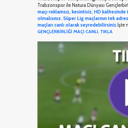
Trabzonspor ile Natura Dünyası Gençlerbirl
maçı reklamsız, kesintisiz, HD kalitesinde 
olmalısınız. Süper Lig maçlarının tek adres
maçları canlı olarak seyredebilirsiniz.
İşte 
GENÇLERBİRLİĞİ MAÇI CANLI, TIKLA