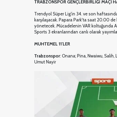
TRABZONSPOR GENÇLERBİRLİĞİ MAÇI H
Trendyol Süper Lig'in 34. ve son haftasında
karşılaşacak. Papara Park'ta saat 20.00 de
yönetecek. Mücadelenin VAR koltuğunda A
Sports 3 ekranlarından canlı olarak yayıml
MUHTEMEL 11'LER
Trabzonspor
: Onana; Pina, Nwaiwu, Salih,
Umut Nayir