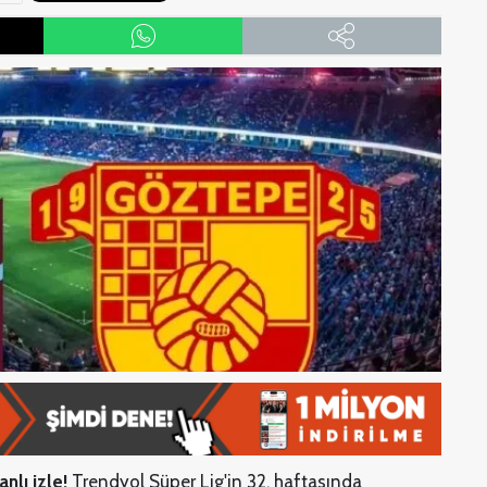
nlı izle!
Trendyol Süper Lig'in 32. haftasında