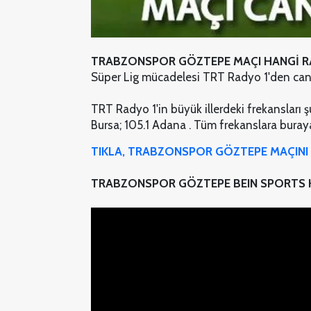
TRABZONSPOR GÖZTEPE MAÇI HANGİ 
Süper Lig mücadelesi TRT Radyo 1'den canlı
TRT Radyo 1'in büyük illerdeki frekansları şu
Bursa; 105.1 Adana . Tüm frekanslara buraya 
TIKLA, TRABZONSPOR GÖZTEPE MAÇINI 
TRABZONSPOR GÖZTEPE BEIN SPORTS H