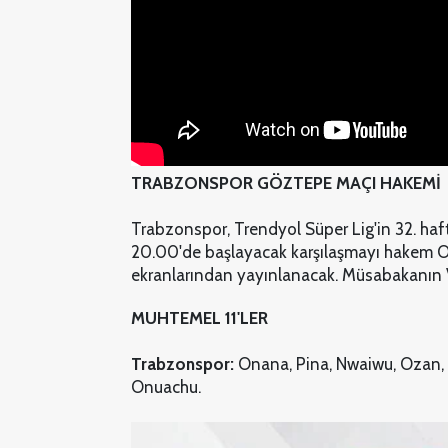
TRABZONSPOR GÖZTEPE MAÇI HAKEMİ
Trabzonspor, Trendyol Süper Lig'in 32. ha
20.00'de başlayacak karşılaşmayı hakem O
ekranlarından yayınlanacak. Müsabakanın 
MUHTEMEL 11'LER
Trabzonspor:
Onana, Pina, Nwaiwu, Ozan, M
Onuachu.