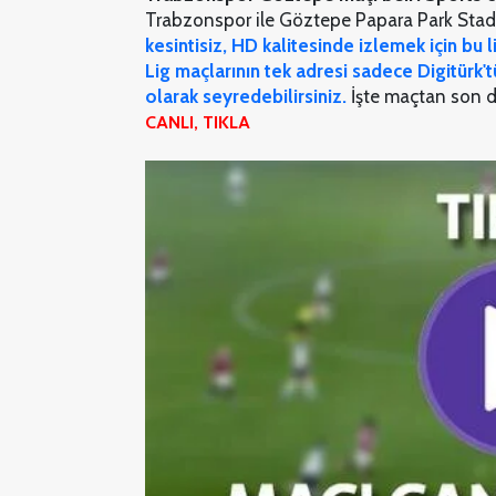
Trabzonspor ile Göztepe Papara Park Stady
kesintisiz, HD kalitesinde izlemek için bu 
Lig maçlarının tek adresi sadece Digitürk't
olarak seyredebilirsiniz.
İşte maçtan son da
CANLI, TIKLA