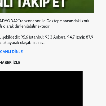
RADYODA?
Trabzonspor ile Göztepe arasındaki zorlu
 olarak dinlenilebilmektedir.
 şekildedir: 95.6 İstanbul; 93.3 Ankara; 94.7 İzmir; 87.9
tıklayarak ulaşabilirsiniz.
CANLI DİNLE
ABER İZLE