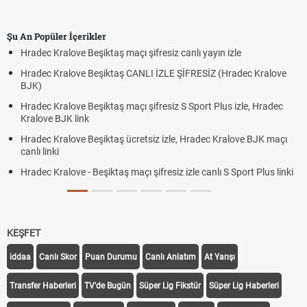
Şu An Popüler İçerikler
Hradec Kralove Beşiktaş maçı şifresiz canlı yayın izle
Hradec Kralove Beşiktaş CANLI İZLE ŞİFRESİZ (Hradec Kralove
BJK)
Hradec Kralove Beşiktaş maçı şifresiz S Sport Plus izle, Hradec
Kralove BJK link
Hradec Kralove Beşiktaş ücretsiz izle, Hradec Kralove BJK maçı
canlı linki
Hradec Kralove - Beşiktaş maçı şifresiz izle canlı S Sport Plus linki
KEŞFET
iddaa
Canlı Skor
Puan Durumu
Canlı Anlatım
At Yarışı
Transfer Haberleri
TV'de Bugün
Süper Lig Fikstür
Süper Lig Haberleri