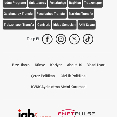
iddaa Programı
Galatasaray
Fenerbahçe
Beşiktaş
Trabzonspor
Galatasaray Transfer
Fenerbahçe Transfer
Beşiktaş Transfer
Trabzonspor Transfer
Canlı İzle
iddaa Sonuçları
Aktif Sayaç
Takip Et
Bize Ulaşın
Künye
Kariyer
About US
Yasal Uyarı
Çerez Politikası
Gizlilik Politikası
KVKK Aydınlatma Metni Kurumsal