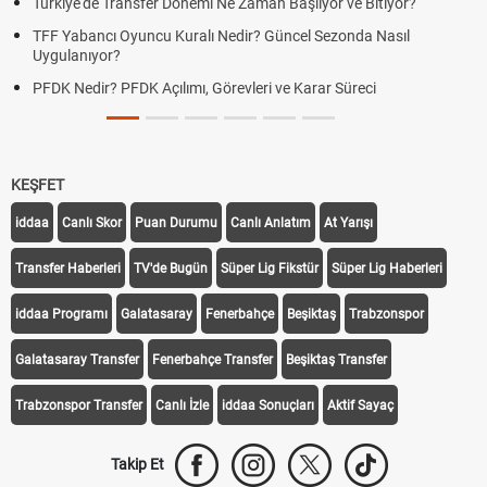
Türkiye'de Transfer Dönemi Ne Zaman Başlıyor ve Bitiyor?
TFF Yabancı Oyuncu Kuralı Nedir? Güncel Sezonda Nasıl
Uygulanıyor?
PFDK Nedir? PFDK Açılımı, Görevleri ve Karar Süreci
KEŞFET
iddaa
Canlı Skor
Puan Durumu
Canlı Anlatım
At Yarışı
Transfer Haberleri
TV'de Bugün
Süper Lig Fikstür
Süper Lig Haberleri
iddaa Programı
Galatasaray
Fenerbahçe
Beşiktaş
Trabzonspor
Galatasaray Transfer
Fenerbahçe Transfer
Beşiktaş Transfer
Trabzonspor Transfer
Canlı İzle
iddaa Sonuçları
Aktif Sayaç
Takip Et