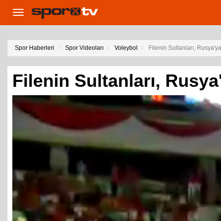
Toggle
navigation
Spor Haberleri
Spor Videoları
Voleybol
Filenin Sultanları, Rusya'ya
Filenin Sultanları, Rusya