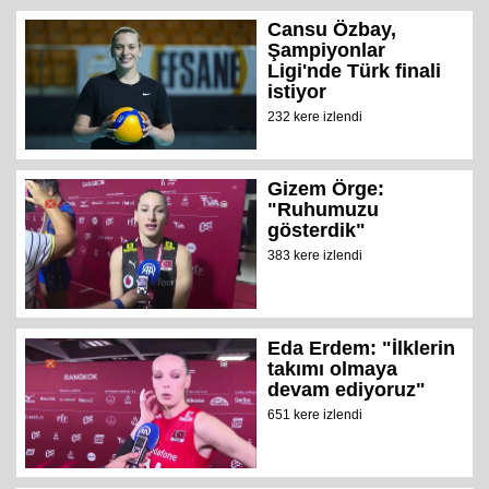
Cansu Özbay,
Şampiyonlar
Ligi'nde Türk finali
istiyor
232 kere izlendi
Gizem Örge:
"Ruhumuzu
gösterdik"
383 kere izlendi
Eda Erdem: "İlklerin
takımı olmaya
devam ediyoruz"
651 kere izlendi