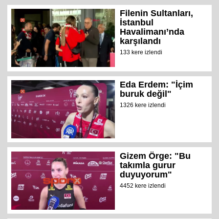
Filenin Sultanları,
İstanbul
Havalimanı’nda
karşılandı
133 kere izlendi
Eda Erdem: "İçim
buruk değil"
1326 kere izlendi
Gizem Örge: "Bu
takımla gurur
duyuyorum"
4452 kere izlendi