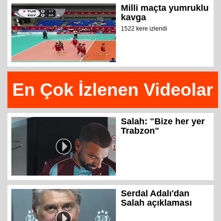
Milli maçta yumruklu
kavga
1522 kere izlendi
En Çok İzlenen Videolar
Salah: "Bize her yer
Trabzon"
Serdal Adalı'dan
Salah açıklaması