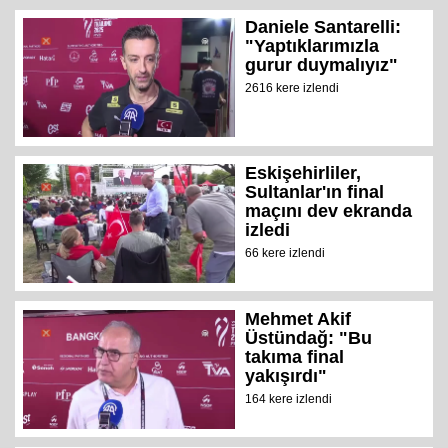
Daniele Santarelli:
"Yaptıklarımızla
gurur duymalıyız"
2616 kere izlendi
Eskişehirliler,
Sultanlar'ın final
maçını dev ekranda
izledi
66 kere izlendi
Mehmet Akif
Üstündağ: "Bu
takıma final
yakışırdı"
164 kere izlendi