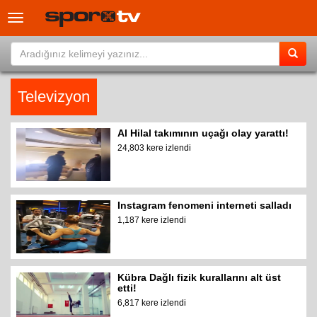
Toggle
navigation
Televizyon
Al Hilal takımının uçağı olay yarattı!
24,803 kere izlendi
Instagram fenomeni interneti salladı
1,187 kere izlendi
Kübra Dağlı fizik kurallarını alt üst
etti!
6,817 kere izlendi