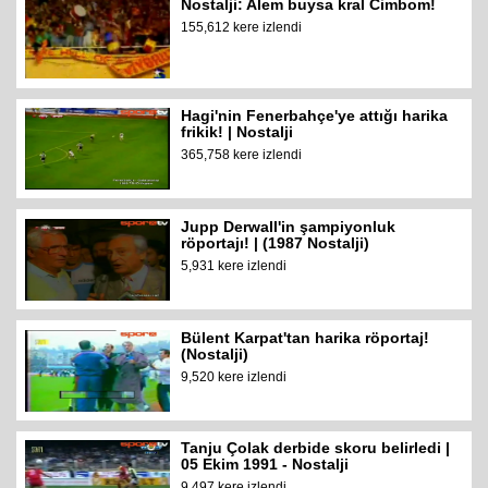
Nostalji: Alem buysa kral Cimbom!
155,612 kere izlendi
Hagi'nin Fenerbahçe'ye attığı harika
frikik! | Nostalji
365,758 kere izlendi
Jupp Derwall'in şampiyonluk
röportajı! | (1987 Nostalji)
5,931 kere izlendi
Bülent Karpat'tan harika röportaj!
(Nostalji)
9,520 kere izlendi
Tanju Çolak derbide skoru belirledi |
05 Ekim 1991 - Nostalji
9,497 kere izlendi