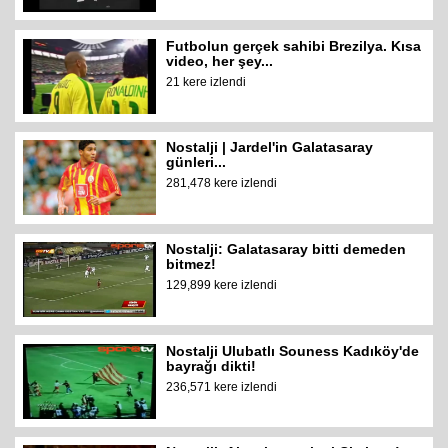
Futbolun gerçek sahibi Brezilya. Kısa
video, her şey...
21 kere izlendi
Nostalji | Jardel'in Galatasaray
günleri...
281,478 kere izlendi
Nostalji: Galatasaray bitti demeden
bitmez!
129,899 kere izlendi
Nostalji Ulubatlı Souness Kadıköy'de
bayrağı dikti!
236,571 kere izlendi