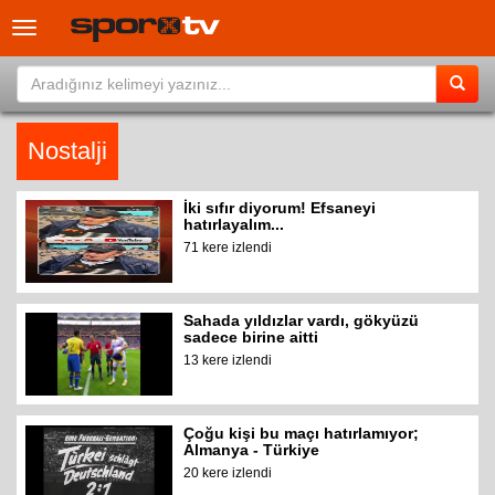
Toggle
navigation
Nostalji
İki sıfır diyorum! Efsaneyi
hatırlayalım...
71 kere izlendi
Sahada yıldızlar vardı, gökyüzü
sadece birine aitti
13 kere izlendi
Çoğu kişi bu maçı hatırlamıyor;
Almanya - Türkiye
20 kere izlendi