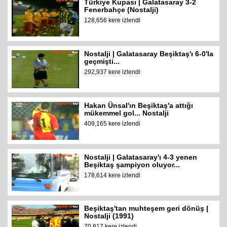
Türkiye Kupası | Galatasaray 3-2
Fenerbahçe (Nostalji)
128,656 kere izlendi
Nostalji | Galatasaray Beşiktaş'ı 6-0'la
geçmişti...
292,937 kere izlendi
Hakan Ünsal'ın Beşiktaş'a attığı
mükemmel gol... Nostalji
409,165 kere izlendi
Nostalji | Galatasaray'ı 4-3 yenen
Beşiktaş şampiyon oluyor...
178,614 kere izlendi
Beşiktaş'tan muhteşem geri dönüş |
Nostalji (1991)
70,817 kere izlendi