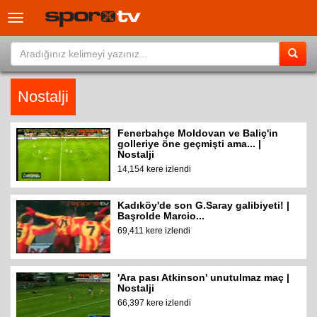
Toggle
navigation
Nostalji
Fenerbahçe Moldovan ve Baliç'in
golleriye öne geçmişti ama... |
Nostalji
14,154 kere izlendi
Kadıköy'de son G.Saray galibiyeti! |
Başrolde Marcio...
69,411 kere izlendi
'Ara pası Atkinson' unutulmaz maç |
Nostalji
66,397 kere izlendi