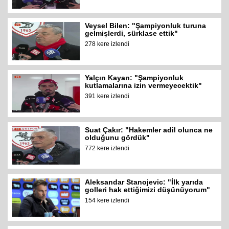
Veysel Bilen: "Şampiyonluk turuna
gelmişlerdi, sürklase ettik"
278 kere izlendi
Yalçın Kayan: "Şampiyonluk
kutlamalarına izin vermeyecektik"
391 kere izlendi
Suat Çakır: "Hakemler adil olunca ne
olduğunu gördük"
772 kere izlendi
Aleksandar Stanojevic: "İlk yarıda
golleri hak ettiğimizi düşünüyorum"
154 kere izlendi