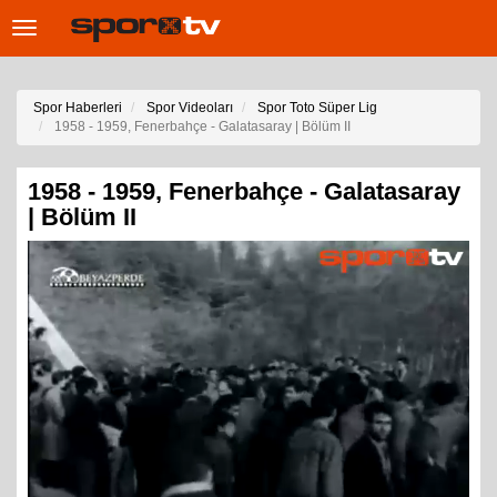
Toggle
navigation
Spor Haberleri
Spor Videoları
Spor Toto Süper Lig
1958 - 1959, Fenerbahçe - Galatasaray | Bölüm II
1958 - 1959, Fenerbahçe - Galatasaray
| Bölüm II