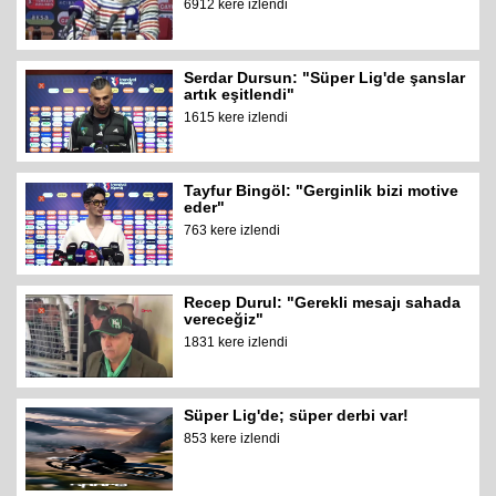
6912 kere izlendi
Serdar Dursun: "Süper Lig'de şanslar
artık eşitlendi"
1615 kere izlendi
Tayfur Bingöl: "Gerginlik bizi motive
eder"
763 kere izlendi
Recep Durul: "Gerekli mesajı sahada
vereceğiz"
1831 kere izlendi
Süper Lig'de; süper derbi var!
853 kere izlendi