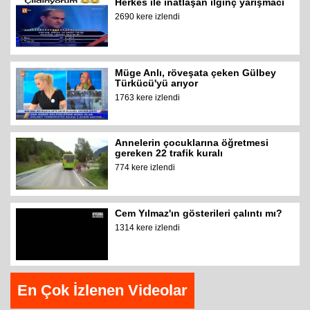
Herkes ile inatlaşan ilginç yarışmacı
2690 kere izlendi
Müge Anlı, röveşata çeken Gülbey
Türkücü'yü arıyor
1763 kere izlendi
Annelerin çocuklarına öğretmesi
gereken 22 trafik kuralı
774 kere izlendi
Cem Yılmaz'ın gösterileri çalıntı mı?
1314 kere izlendi
En Çok İzlenen Videolar