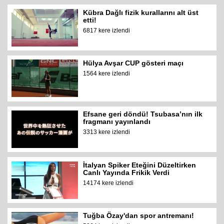
Kübra Dağlı fizik kurallarını alt üst
etti!
6817 kere izlendi
Hülya Avşar CUP gösteri maçı
1564 kere izlendi
Efsane geri döndü! Tsubasa’nın ilk
fragmanı yayınlandı
3313 kere izlendi
İtalyan Spiker Eteğini Düzeltirken
Canlı Yayında Frikik Verdi
14174 kere izlendi
Tuğba Özay'dan spor antremanı!