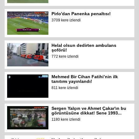
Pirlo'dan Panenka penaltısı!
3709 kere izlendi
Helal olsun dedirten ambulans
şoförü!
772 kere izlendi
Mehmed Bir Cihan Fatihi’nin ilk
tanıtımı yayınlandı!
811 kere izlendi
Sergen Yalçın ve Ahmet Çakar'ın bu
görüntüsüne dikkat! Sene 1993...
1180 kere izlendi