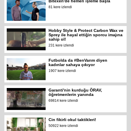
Bitexen'de hemen işleme başla
81 kere izlendi
Hobby Style & Protect Carbon Wax ve
Sprey ile hayal ettiğin sporcu imajına
sahip ol!
231 kere izlendi
Futbolda da #BenVarım diyen
kadınlar sahaya çıkıyor
1907 kere izlendi
Garanti'nin kurduğu ÖRAV,
öğretmenlerin yanında
69814 kere izlendi
Cin fikirli okul taktikleri!
50922 kere izlendi