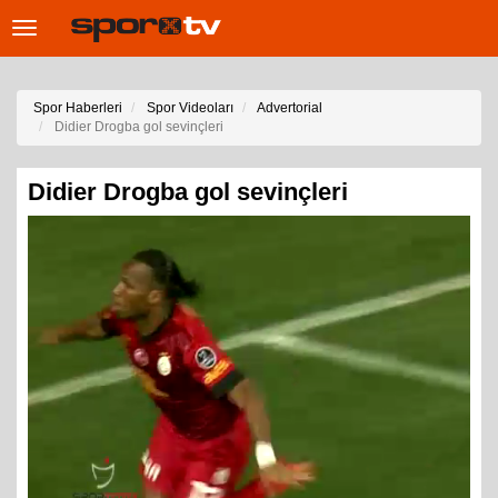
Toggle
navigation
Spor Haberleri
Spor Videoları
Advertorial
Didier Drogba gol sevinçleri
Didier Drogba gol sevinçleri