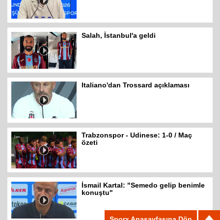
Salah, İstanbul'a geldi
Italiano'dan Trossard açıklaması
Trabzonspor - Udinese: 1-0 / Maç
özeti
İsmail Kartal: "Semedo gelip benimle
konuştu"
Sporx Anasayfasına Dön