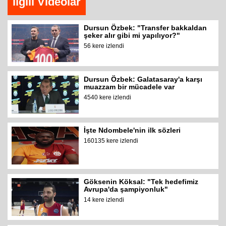
İlgili Videolar
Dursun Özbek: "Transfer bakkaldan
şeker alır gibi mi yapılıyor?"
56 kere izlendi
Dursun Özbek: Galatasaray'a karşı
muazzam bir mücadele var
4540 kere izlendi
İşte Ndombele'nin ilk sözleri
160135 kere izlendi
Göksenin Köksal: "Tek hedefimiz
Avrupa'da şampiyonluk"
14 kere izlendi