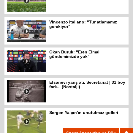
Vincenzo Italiano: "Tur atlamamız
gerekiyor"
Okan Buruk: "Eren Elmalı
gündemimizde yok"
Efsanevi yarış atı, Secretariat | 31 boy
fark... (Nostalji)
Sergen Yalçın'ın unutulmaz golleri