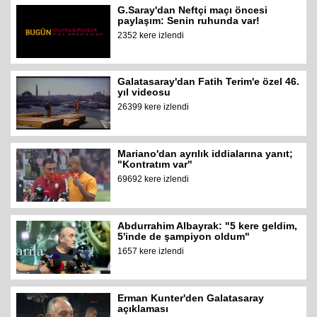
G.Saray'dan Neftçi maçı öncesi
paylaşım: Senin ruhunda var!
2352 kere izlendi
Galatasaray'dan Fatih Terim'e özel 46.
yıl videosu
26399 kere izlendi
Mariano'dan ayrılık iddialarına yanıt;
"Kontratım var"
69692 kere izlendi
Abdurrahim Albayrak: "5 kere geldim,
5'inde de şampiyon oldum"
1657 kere izlendi
Erman Kunter'den Galatasaray
açıklaması