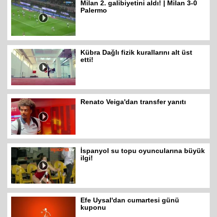
Milan 2. galibiyetini aldı! | Milan 3-0
Palermo
Kübra Dağlı fizik kurallarını alt üst
etti!
Renato Veiga'dan transfer yanıtı
İspanyol su topu oyuncularına büyük
ilgi!
Efe Uysal'dan cumartesi günü
kuponu