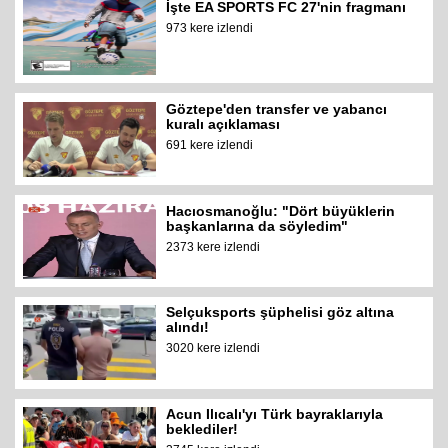
İşte EA SPORTS FC 27'nin fragmanı
973 kere izlendi
Göztepe'den transfer ve yabancı
kuralı açıklaması
691 kere izlendi
Hacıosmanoğlu: "Dört büyüklerin
başkanlarına da söyledim"
2373 kere izlendi
Selçuksports şüphelisi göz altına
alındı!
3020 kere izlendi
Acun Ilıcalı'yı Türk bayraklarıyla
beklediler!