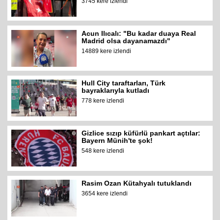
3745 kere izlendi
Acun Ilıcalı: "Bu kadar duaya Real
Madrid olsa dayanamazdı"
14889 kere izlendi
Hull City taraftarları, Türk
bayraklarıyla kutladı
778 kere izlendi
Gizlice sızıp küfürlü pankart açtılar:
Bayern Münih'te şok!
548 kere izlendi
Rasim Ozan Kütahyalı tutuklandı
3654 kere izlendi