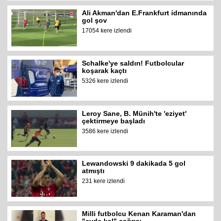
Ali Akman'dan E.Frankfurt idmanında
gol şov
17054 kere izlendi
Schalke'ye saldırı! Futbolcular
koşarak kaçtı
5326 kere izlendi
Leroy Sane, B. Münih'te 'eziyet'
çektirmeye başladı
3586 kere izlendi
Lewandowski 9 dakikada 5 gol
atmıştı
231 kere izlendi
Milli futbolcu Kenan Karaman'dan