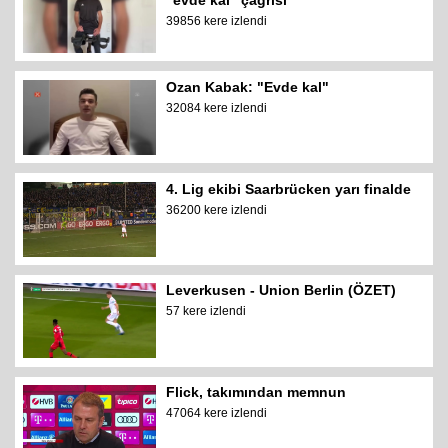
"evde kal" çağrısı
39856 kere izlendi
Ozan Kabak: "Evde kal"
32084 kere izlendi
4. Lig ekibi Saarbrücken yarı finalde
36200 kere izlendi
Leverkusen - Union Berlin (ÖZET)
57 kere izlendi
Flick, takımından memnun
47064 kere izlendi