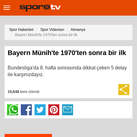
Toggle
navigation
Spor Haberleri
Spor Videoları
Almanya
Bayern Münih'te 1970'ten sonra bir ilk
Bayern Münih'te 1970'ten sonra bir ilk
Bundesliga'da 8. hafta sonrasında dikkat çeken 5 detay
ile karşınızdayız.
10,648
kere izlendi