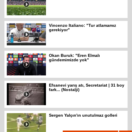
Vincenzo Italiano: "Tur atlamamız
gerekiyor"
Okan Buruk: "Eren Elmalı
gündemimizde yok"
Efsanevi yarış atı, Secretariat | 31 boy
fark... (Nostalji)
Sergen Yalçın'ın unutulmaz golleri