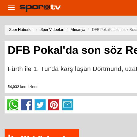
Toggle
navigation
Spor Haberleri
Spor Videoları
Almanya
DFB Pokal'da son söz Reus
DFB Pokal'da son söz R
Fürth ile 1. Tur'da karşılaşan Dortmund, uza
54,032
kere izlendi