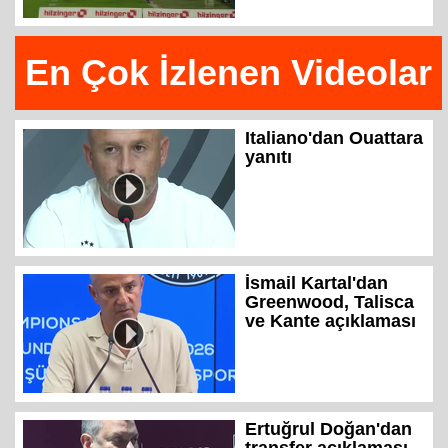
En Çok İzlenen Videolar
Italiano'dan Ouattara
yanıtı
İsmail Kartal'dan
Greenwood, Talisca
ve Kante açıklaması
Ertuğrul Doğan'dan