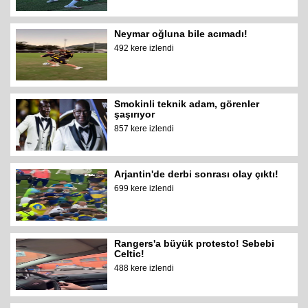
Neymar oğluna bile acımadı!
492 kere izlendi
Smokinli teknik adam, görenler
şaşırıyor
857 kere izlendi
Arjantin'de derbi sonrası olay çıktı!
699 kere izlendi
Rangers'a büyük protesto! Sebebi
Celtic!
488 kere izlendi