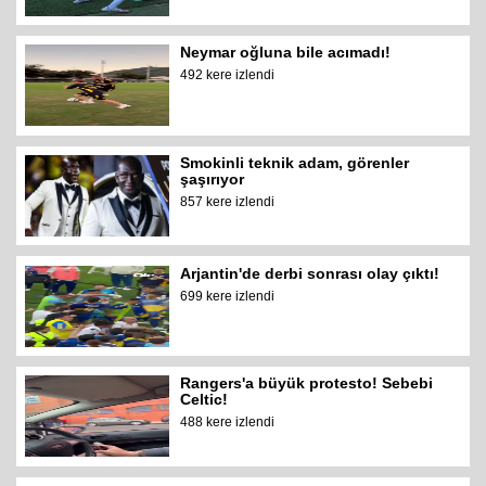
Neymar oğluna bile acımadı!
492 kere izlendi
Smokinli teknik adam, görenler
şaşırıyor
857 kere izlendi
Arjantin'de derbi sonrası olay çıktı!
699 kere izlendi
Rangers'a büyük protesto! Sebebi
Celtic!
488 kere izlendi