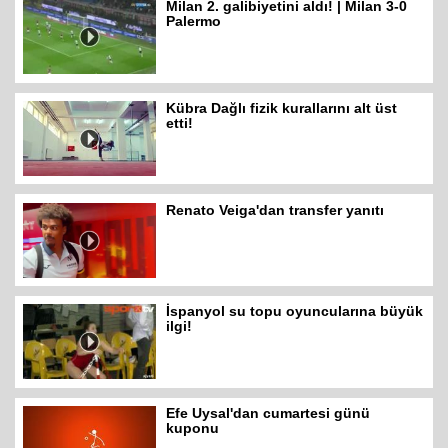
Milan 2. galibiyetini aldı! | Milan 3-0
Palermo
Kübra Dağlı fizik kurallarını alt üst
etti!
Renato Veiga'dan transfer yanıtı
İspanyol su topu oyuncularına büyük
ilgi!
Efe Uysal'dan cumartesi günü
kuponu