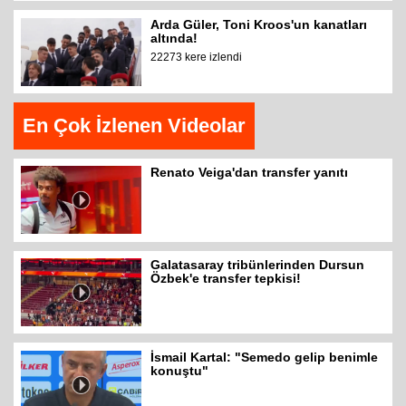
Arda Güler, Toni Kroos'un kanatları
altında!
22273 kere izlendi
En Çok İzlenen Videolar
Renato Veiga'dan transfer yanıtı
Galatasaray tribünlerinden Dursun
Özbek'e transfer tepkisi!
İsmail Kartal: "Semedo gelip benimle
konuştu"