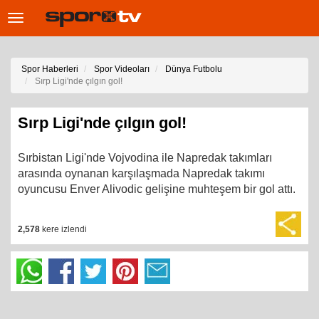
Toggle
navigation
Spor Haberleri
Spor Videoları
Dünya Futbolu
Sırp Ligi'nde çılgın gol!
Sırp Ligi'nde çılgın gol!
Sırbistan Ligi'nde Vojvodina ile Napredak takımları
arasında oynanan karşılaşmada Napredak takımı
oyuncusu Enver Alivodic gelişine muhteşem bir gol attı.
2,578
kere izlendi