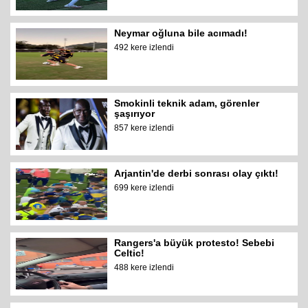
Neymar oğluna bile acımadı!
492 kere izlendi
Smokinli teknik adam, görenler
şaşırıyor
857 kere izlendi
Arjantin'de derbi sonrası olay çıktı!
699 kere izlendi
Rangers'a büyük protesto! Sebebi
Celtic!
488 kere izlendi