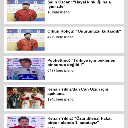
Salih Özcan: "Hayal kırıklığı hala
içimizde"
16 kere izlendi
Orkun Kökçü: "Onurumuzu kurtardık"
4779 kere izlendi
Pochettino: "Türkiye için beklenen
bir sonuç değildi!"
6487 kere izlendi
Kenan Yıldız'dan Can Uzun için
açıklama
1946 kere izlendi
Kenan Yıldız: "Özür dileriz! Fakat
birçok alanda 1. sıradayız"