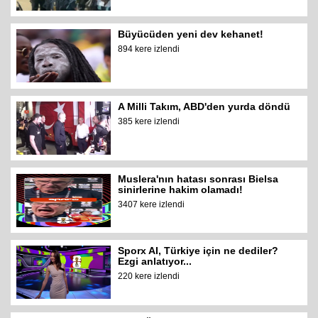
Büyücüden yeni dev kehanet!
894 kere izlendi
A Milli Takım, ABD'den yurda döndü
385 kere izlendi
Muslera'nın hatası sonrası Bielsa
sinirlerine hakim olamadı!
3407 kere izlendi
Sporx AI, Türkiye için ne dediler?
Ezgi anlatıyor...
220 kere izlendi