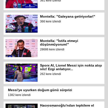
361 kere izlendi
Montella: "Galeyana getiriyorlar!"
366 kere izlendi
Montella: "İstifa etmeyi
düşünmüyorum!"
28686 kere izlendi
Sporx AI, Lionel Messi için nokta atışı
söz! Ezgi anlatıyor...
262 kere izlendi
Messi'ye uyurken doğum günü sürprizi
1382 kere izlendi
Hacıosmanoğlu'ndan tepkilere el