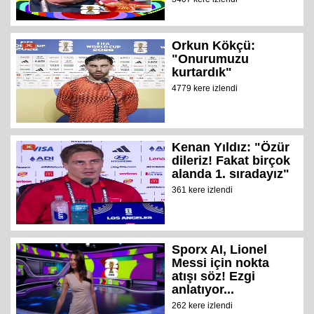
Orkun Kökçü:
"Onurumuzu
kurtardık"
4779 kere izlendi
Kenan Yıldız: "Özür
dileriz! Fakat birçok
alanda 1. sıradayız"
361 kere izlendi
Sporx AI, Lionel
Messi için nokta
atışı söz! Ezgi
anlatıyor...
262 kere izlendi