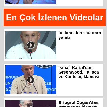
En Çok İzlenen Videolar
Italiano'dan Ouattara
yanıtı
İsmail Kartal'dan
Greenwood, Talisca
ve Kante açıklaması
Ertuğrul Doğan'dan