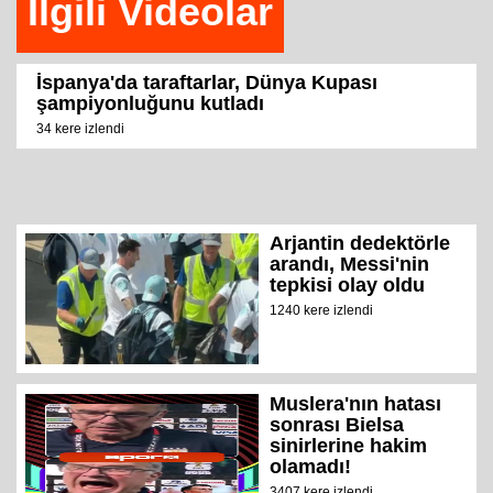
İlgili Videolar
İspanya'da taraftarlar, Dünya Kupası
şampiyonluğunu kutladı
34 kere izlendi
Arjantin dedektörle
arandı, Messi'nin
tepkisi olay oldu
1240 kere izlendi
Muslera'nın hatası
sonrası Bielsa
sinirlerine hakim
olamadı!
3407 kere izlendi