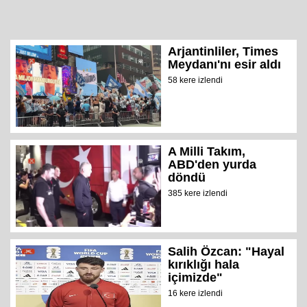
Arjantinliler, Times
Meydanı'nı esir aldı
58 kere izlendi
A Milli Takım,
ABD'den yurda
döndü
385 kere izlendi
Salih Özcan: "Hayal
kırıklığı hala
içimizde"
16 kere izlendi