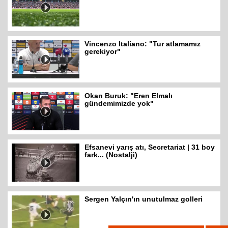
Vincenzo Italiano: "Tur atlamamız
gerekiyor"
Okan Buruk: "Eren Elmalı
gündemimizde yok"
Efsanevi yarış atı, Secretariat | 31 boy
fark... (Nostalji)
Sergen Yalçın'ın unutulmaz golleri