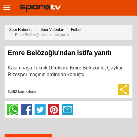
Toggle
navigation
Spor Haberleri
Spor Videoları
Futbol
Emre Belözoğlu'ndan istifa yanıtı
Emre Belözoğlu'ndan istifa yanıtı
Kasımpaşa Teknik Direktörü Emre Belözoğlu, Çaykur
Rizespor maçının ardından konuştu.
3,452
kere izlendi