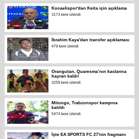
Kocaelispor'dan Keita için açıklama
3173 kere izlendi
İbrahim Kaya'dan transfer açıklaması
479 kere izlendi
Orangutan, Quaresma’nın kaslarına
hayran kaldı!
3259 kere izlendi
Mitongo, Trabzonspor kampına
katıldı
5474 kere izlendi
İşte EA SPORTS FC 27'nin fragmanı