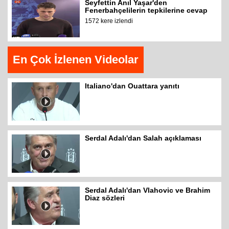
Seyfettin Anıl Yaşar'den
Fenerbahçelilerin tepkilerine cevap
1572 kere izlendi
En Çok İzlenen Videolar
Italiano'dan Ouattara yanıtı
Serdal Adalı'dan Salah açıklaması
Serdal Adalı'dan Vlahovic ve Brahim
Diaz sözleri