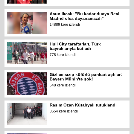
Acun Ilıcalı: "Bu kadar duaya Real
Madrid olsa dayanamazdı"
14889 kere izlendi
Hull City taraftarları, Türk
bayraklarıyla kutladı
778 kere izlendi
Gizlice sızıp küfürlü pankart açtılar:
Bayern Münih'te şok!
548 kere izlendi
Rasim Ozan Kütahyalı tutuklandı
3654 kere izlendi