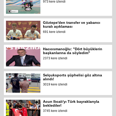
973 kere izlendi
Göztepe'den transfer ve yabancı
kuralı açıklaması
691 kere izlendi
Hacıosmanoğlu: "Dört büyüklerin
başkanlarına da söyledim"
2373 kere izlendi
Selçuksports şüphelisi göz altına
alındı!
3019 kere izlendi
Acun Ilıcalı'yı Türk bayraklarıyla
beklediler!
3745 kere izlendi