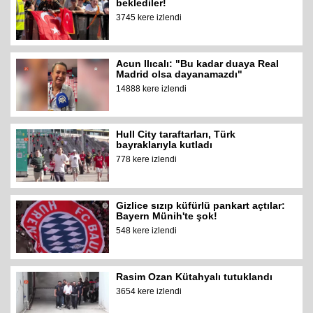
beklediler!
3745 kere izlendi
Acun Ilıcalı: "Bu kadar duaya Real
Madrid olsa dayanamazdı"
14888 kere izlendi
Hull City taraftarları, Türk
bayraklarıyla kutladı
778 kere izlendi
Gizlice sızıp küfürlü pankart açtılar:
Bayern Münih'te şok!
548 kere izlendi
Rasim Ozan Kütahyalı tutuklandı
3654 kere izlendi