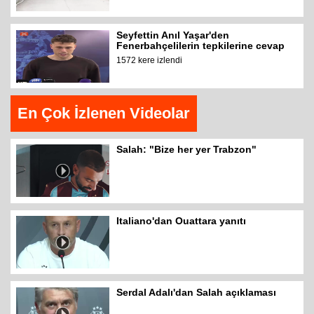
Seyfettin Anıl Yaşar'den
Fenerbahçelilerin tepkilerine cevap
1572 kere izlendi
En Çok İzlenen Videolar
Salah: "Bize her yer Trabzon"
Italiano'dan Ouattara yanıtı
Serdal Adalı'dan Salah açıklaması