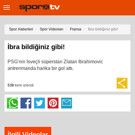
Toggle
navigation
Spor Haberleri
Spor Videoları
Fransa
İbra bildiğiniz gibi!
İbra bildiğiniz gibi!
PSG'nin İsveçli süperstarı Zlatan İbrahimovic
antrenmanda harika bir gol attı.
538
kere izlendi
İlgili Videolar