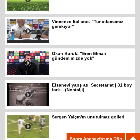
Vincenzo Italiano: "Tur atlamamız
gerekiyor"
Okan Buruk: "Eren Elmalı
gündemimizde yok"
Efsanevi yarış atı, Secretariat | 31 boy
fark... (Nostalji)
Sergen Yalçın'ın unutulmaz golleri
Sporx Anasayfasına Dön