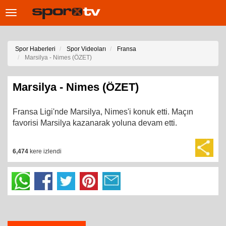
Toggle
navigation
Spor Haberleri
Spor Videoları
Fransa
Marsilya - Nimes (ÖZET)
Marsilya - Nimes (ÖZET)
Fransa Ligi'nde Marsilya, Nimes'i konuk etti. Maçın
favorisi Marsilya kazanarak yoluna devam etti.
6,474
kere izlendi