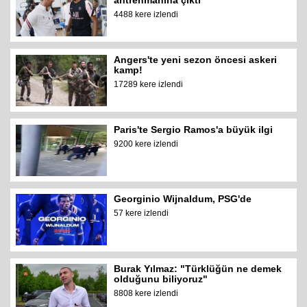
antrenmanına çıktı
4488 kere izlendi
Angers'te yeni sezon öncesi askeri
kamp!
17289 kere izlendi
Paris'te Sergio Ramos'a büyük ilgi
9200 kere izlendi
Georginio Wijnaldum, PSG'de
57 kere izlendi
Burak Yılmaz: "Türklüğün ne demek
olduğunu biliyoruz"
8808 kere izlendi