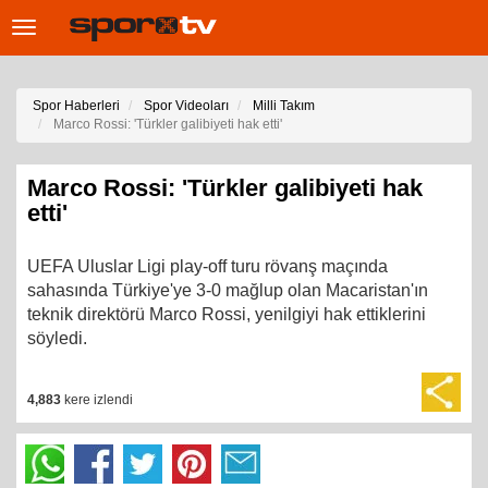
Toggle
navigation
Spor Haberleri
Spor Videoları
Milli Takım
Marco Rossi: 'Türkler galibiyeti hak etti'
Marco Rossi: 'Türkler galibiyeti hak
etti'
UEFA Uluslar Ligi play-off turu rövanş maçında
sahasında Türkiye'ye 3-0 mağlup olan Macaristan'ın
teknik direktörü Marco Rossi, yenilgiyi hak ettiklerini
söyledi.
4,883
kere izlendi