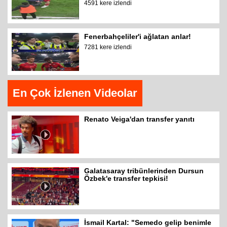
4591 kere izlendi
Fenerbahçeliler'i ağlatan anlar!
7281 kere izlendi
En Çok İzlenen Videolar
Renato Veiga'dan transfer yanıtı
Galatasaray tribünlerinden Dursun
Özbek'e transfer tepkisi!
İsmail Kartal: "Semedo gelip benimle