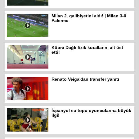
Milan 2. galibiyetini aldı! | Milan 3-0
Palermo
Kübra Dağlı fizik kurallarını alt üst
etti!
Renato Veiga'dan transfer yanıtı
İspanyol su topu oyuncularına büyük
ilgi!